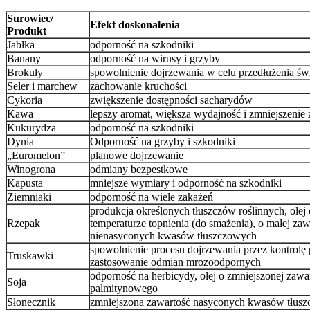
Surowiec/
Efekt doskonalenia
Produkt
Jabłka
odporność na szkodniki
Banany
odporność na wirusy i grzyby
Brokuły
spowolnienie dojrzewania w celu przedłużenia św
Seler i marchew
zachowanie kruchości
Cykoria
zwiększenie dostępności sacharydów
Kawa
lepszy aromat, większa wydajność i zmniejszenie 
Kukurydza
odporność na szkodniki
Dynia
Odporność na grzyby i szkodniki
„Euromelon”
planowe dojrzewanie
Winogrona
odmiany bezpestkowe
Kapusta
mniejsze wymiary i odporność na szkodniki
Ziemniaki
odporność na wiele zakażeń
produkcja określonych tłuszczów roślinnych, ole
Rzepak
temperaturze topnienia (do smażenia), o małej zaw
nienasyconych kwasów tłuszczowych
spowolnienie procesu dojrzewania przez kontrolę 
Truskawki
zastosowanie odmian mrozoodpornych
odporność na herbicydy, olej o zmniejszonej zawa
Soja
palmitynowego
Słonecznik
zmniejszona zawartość nasyconych kwasów tłus