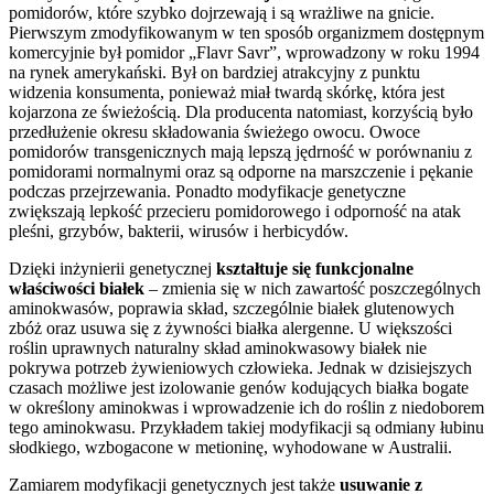
pomidorów, które szybko dojrzewają i są wrażliwe na gnicie.
Pierwszym zmodyfikowanym w ten sposób organizmem dostępnym
komercyjnie był pomidor „Flavr Savr”, wprowadzony w roku 1994
na rynek amerykański. Był on bardziej atrakcyjny z punktu
widzenia konsumenta, ponieważ miał twardą skórkę, która jest
kojarzona ze świeżością. Dla producenta natomiast, korzyścią było
przedłużenie okresu składowania świeżego owocu. Owoce
pomidorów transgenicznych mają lepszą jędrność w porównaniu z
pomidorami normalnymi oraz są odporne na marszczenie i pękanie
podczas przejrzewania. Ponadto modyfikacje genetyczne
zwiększają lepkość przecieru pomidorowego i odporność na atak
pleśni, grzybów, bakterii, wirusów i herbicydów.
Dzięki inżynierii genetycznej
kształtuje się funkcjonalne
właściwości białek
– zmienia się w nich zawartość poszczególnych
aminokwasów, poprawia skład, szczególnie białek glutenowych
zbóż oraz usuwa się z żywności białka alergenne. U większości
roślin uprawnych naturalny skład aminokwasowy białek nie
pokrywa potrzeb żywieniowych człowieka. Jednak w dzisiejszych
czasach możliwe jest izolowanie genów kodujących białka bogate
w określony aminokwas i wprowadzenie ich do roślin z niedoborem
tego aminokwasu. Przykładem takiej modyfikacji są odmiany łubinu
słodkiego, wzbogacone w metioninę, wyhodowane w Australii.
Zamiarem modyfikacji genetycznych jest także
usuwanie z