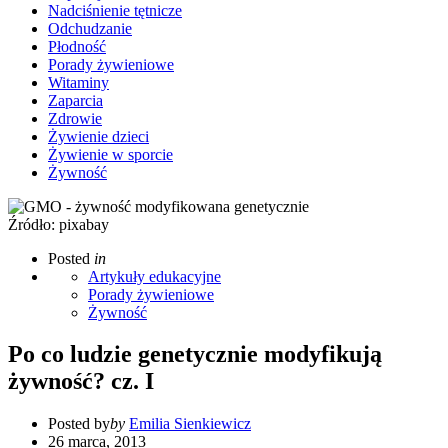
Nadciśnienie tętnicze
Odchudzanie
Płodność
Porady żywieniowe
Witaminy
Zaparcia
Zdrowie
Żywienie dzieci
Żywienie w sporcie
Żywność
Źródło: pixabay
Posted
in
Artykuły edukacyjne
Porady żywieniowe
Żywność
Po co ludzie genetycznie modyfikują
żywność? cz. I
Posted by
by
Emilia Sienkiewicz
26 marca, 2013