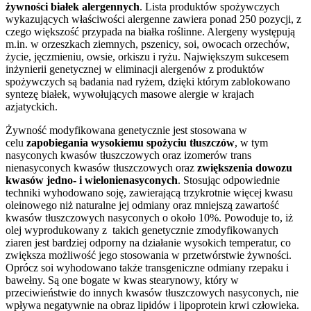
żywności białek alergennych
. Lista produktów spożywczych
wykazujących właściwości alergenne zawiera ponad 250 pozycji, z
czego większość przypada na białka roślinne. Alergeny występują
m.in. w orzeszkach ziemnych, pszenicy, soi, owocach orzechów,
życie, jęczmieniu, owsie, orkiszu i ryżu. Największym sukcesem
inżynierii genetycznej w eliminacji alergenów z produktów
spożywczych są badania nad ryżem, dzięki którym zablokowano
syntezę białek, wywołujących masowe alergie w krajach
azjatyckich.
Żywność modyfikowana genetycznie jest stosowana w
celu
zapobiegania wysokiemu spożyciu tłuszczów
, w tym
nasyconych kwasów tłuszczowych oraz izomerów trans
nienasyconych kwasów tłuszczowych oraz
zwiększenia dowozu
kwasów jedno- i wielonienasyconych
. Stosując odpowiednie
techniki wyhodowano soję, zawierającą trzykrotnie więcej kwasu
oleinowego niż naturalne jej odmiany oraz mniejszą zawartość
kwasów tłuszczowych nasyconych o około 10%. Powoduje to, iż
olej wyprodukowany z takich genetycznie zmodyfikowanych
ziaren jest bardziej odporny na działanie wysokich temperatur, co
zwiększa możliwość jego stosowania w przetwórstwie żywności.
Oprócz soi wyhodowano także transgeniczne odmiany rzepaku i
bawełny. Są one bogate w kwas stearynowy, który w
przeciwieństwie do innych kwasów tłuszczowych nasyconych, nie
wpływa negatywnie na obraz lipidów i lipoprotein krwi człowieka.