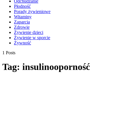
Odchudzanie
Płodność
Porady żywieniowe
Witaminy
Zaparcia
Zdrowie
Żywienie dzieci
Żywienie w sporcie
Żywność
1 Posts
Tag:
insulinooporność