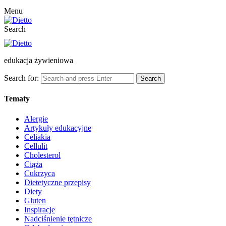
Menu
Search
edukacja żywieniowa
Search for:
Search
Tematy
Alergie
Artykuły edukacyjne
Celiakia
Cellulit
Cholesterol
Ciąża
Cukrzyca
Dietetyczne przepisy
Diety
Gluten
Inspiracje
Nadciśnienie tętnicze