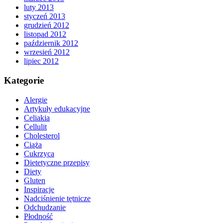
luty 2013
styczeń 2013
grudzień 2012
listopad 2012
październik 2012
wrzesień 2012
lipiec 2012
Kategorie
Alergie
Artykuły edukacyjne
Celiakia
Cellulit
Cholesterol
Ciąża
Cukrzyca
Dietetyczne przepisy
Diety
Gluten
Inspiracje
Nadciśnienie tętnicze
Odchudzanie
Płodność