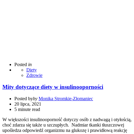
Posted
in
Diety
Zdrowie
Mity dotyczące diety w insulinooporności
Posted by
by
Monika Stromkie-Złomaniec
20 lipca, 2021
5 minute read
W większości insulinooporność dotyczy osób z nadwagą i otyłością,
choć zdarza się także u szczupłych. Nadmiar tkanki tłuszczowej
upośledza odpowiedź organizmu na glukozę i prawidłową reakcję