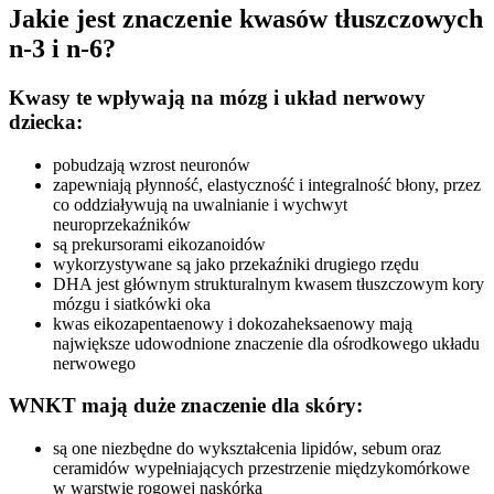
Jakie jest znaczenie kwasów tłuszczowych
n-3 i n-6?
Kwasy te wpływają na mózg i układ nerwowy
dziecka:
pobudzają wzrost neuronów
zapewniają płynność, elastyczność i integralność błony, przez
co oddziaływują na uwalnianie i wychwyt
neuroprzekaźników
są prekursorami eikozanoidów
wykorzystywane są jako przekaźniki drugiego rzędu
DHA jest głównym strukturalnym kwasem tłuszczowym kory
mózgu i siatkówki oka
kwas eikozapentaenowy i dokozaheksaenowy mają
największe udowodnione znaczenie dla ośrodkowego układu
nerwowego
WNKT mają duże znaczenie dla skóry:
są one niezbędne do wykształcenia lipidów, sebum oraz
ceramidów wypełniających przestrzenie międzykomórkowe
w warstwie rogowej naskórka