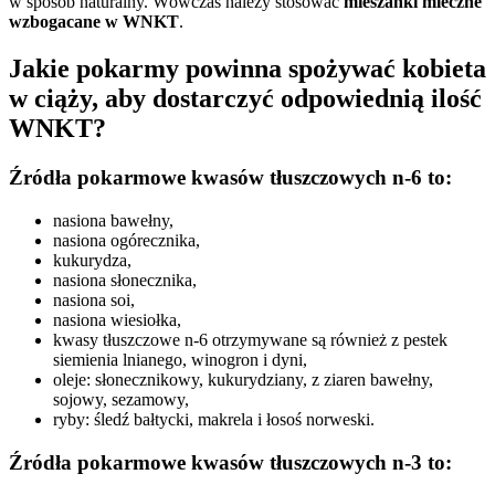
w sposób naturalny. Wówczas należy stosować
mieszanki mleczne
wzbogacane w WNKT
.
Jakie pokarmy powinna spożywać kobieta
w ciąży, aby dostarczyć odpowiednią ilość
WNKT?
Źródła pokarmowe kwasów tłuszczowych n-6 to:
nasiona bawełny,
nasiona ogórecznika,
kukurydza,
nasiona słonecznika,
nasiona soi,
nasiona wiesiołka,
kwasy tłuszczowe n-6 otrzymywane są również z pestek
siemienia lnianego, winogron i dyni,
oleje: słonecznikowy, kukurydziany, z ziaren bawełny,
sojowy, sezamowy,
ryby: śledź bałtycki, makrela i łosoś norweski.
Źródła pokarmowe kwasów tłuszczowych n-3 to: