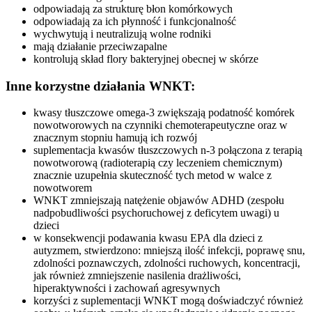
odpowiadają za strukturę błon komórkowych
odpowiadają za ich płynność i funkcjonalność
wychwytują i neutralizują wolne rodniki
mają działanie przeciwzapalne
kontrolują skład flory bakteryjnej obecnej w skórze
Inne korzystne działania WNKT:
kwasy tłuszczowe omega-3 zwiększają podatność komórek
nowotworowych na czynniki chemoterapeutyczne oraz w
znacznym stopniu hamują ich rozwój
suplementacja kwasów tłuszczowych n-3 połączona z terapią
nowotworową (radioterapią czy leczeniem chemicznym)
znacznie uzupełnia skuteczność tych metod w walce z
nowotworem
WNKT zmniejszają natężenie objawów ADHD (zespołu
nadpobudliwości psychoruchowej z deficytem uwagi) u
dzieci
w konsekwencji podawania kwasu EPA dla dzieci z
autyzmem, stwierdzono: mniejszą ilość infekcji, poprawę snu,
zdolności poznawczych, zdolności ruchowych, koncentracji,
jak również zmniejszenie nasilenia drażliwości,
hiperaktywności i zachowań agresywnych
korzyści z suplementacji WNKT mogą doświadczyć również