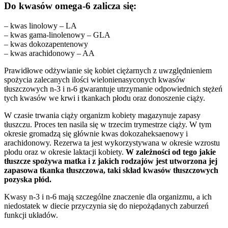
Do kwasów omega-6 zalicza się:
– kwas linolowy – LA
– kwas gama-linolenowy – GLA
– kwas dokozapentenowy
– kwas arachidonowy – AA
Prawidłowe odżywianie się kobiet ciężarnych z uwzględnieniem
spożycia zalecanych ilości wielonienasyconych kwasów
tłuszczowych n-3 i n-6 gwarantuje utrzymanie odpowiednich stężeń
tych kwasów we krwi i tkankach płodu oraz donoszenie ciąży.
W czasie trwania ciąży organizm kobiety magazynuje zapasy
tłuszczu. Proces ten nasila się w trzecim trymestrze ciąży. W tym
okresie gromadzą się głównie kwas dokozaheksaenowy i
arachidonowy. Rezerwa ta jest wykorzystywana w okresie wzrostu
płodu oraz w okresie laktacji kobiety.
W zależności od tego jakie
tłuszcze spożywa matka i z jakich rodzajów jest utworzona jej
zapasowa tkanka tłuszczowa, taki skład kwasów tłuszczowych
pozyska płód.
Kwasy n-3 i n-6 mają szczególne znaczenie dla organizmu, a ich
niedostatek w diecie przyczynia się do niepożądanych zaburzeń
funkcji układów.