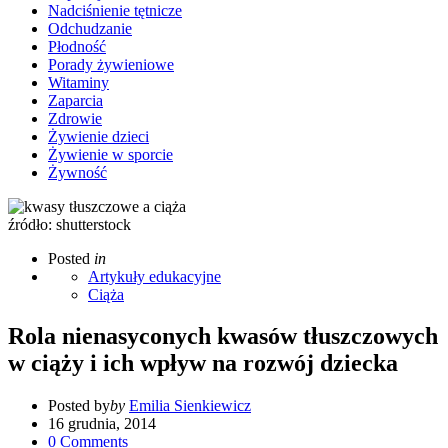
Nadciśnienie tętnicze
Odchudzanie
Płodność
Porady żywieniowe
Witaminy
Zaparcia
Zdrowie
Żywienie dzieci
Żywienie w sporcie
Żywność
źródło: shutterstock
Posted
in
Artykuły edukacyjne
Ciąża
Rola nienasyconych kwasów tłuszczowych
w ciąży i ich wpływ na rozwój dziecka
Posted by
by
Emilia Sienkiewicz
16 grudnia, 2014
0
Comments