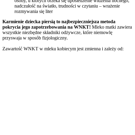
osoby, u których orzeka się upośledzenie widzenia nocnego,
nadczułość na światło, trudności w czytaniu – wrażenie
rozmywania się liter
Karmienie dziecka piersią to najbezpieczniejsza metoda
pokrycia jego zapotrzebowania na WNKT!
Mleko matki zawiera
wszystkie niezbędne składniki odżywcze, które niemowlę
przyswaja w sposób fizjologiczny.
Zawartość WNKT w mleku kobiecym jest zmienna i zależy od: