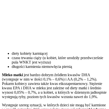
diety kobiety karmiącej
czasu trwania ciąży (u kobiet, które urodziły przedwcześnie
pula WNKT jest wyższa)
długości karmienia niemowlęcia piersią
Mleko matki
jest bardzo dobrym źródłem kwasów DHA
(występuje w nim w ilości 0,1% – 0,6%) i AA (0,2% – 1,2%).
Pokarm kobiecy zawiera także kwas eikozapentaenowy. Stężenie
kwasu EPA i DHA w mleku jest zależne od diety matki i średnio
wynosi 0,05% – 0,7%, a u kobiet, u których w dziennym jadłospisie
występują ryby, poziom tych kwasów wzrasta nawet do 1,9%.
Występuje szereg sytuacji, w których dzieci nie mogą być karmione