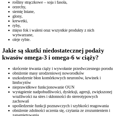
rośliny strączkowe – soja i fasola,
orzechy,
siemię lniane,
glony,
krewetki,
ryby,
mięso fok i waleni oraz wszystkie produkty z nich
wytwarzane,
oleje rybie.
Jakie są skutki niedostatecznej podaży
kwasów omega-3 i omega-6 w ciąży?
skrócenie trwania ciąży i wywołanie przedwczesnego porodu
obniżenie masy urodzeniowej noworodków
uszkodzenie błon komórkowych neuronów, krwinek i
limfocytów
nieprawidłowe funkcjonowanie OUN
wystąpienie nadpobudliwości, dysleksji, agresji, zwiększonej
wrażliwości na stres i skłonności do stereotypowych
zachowań
upośledzenie funkcji poznawczych i szybkości reagowania
obniżenie zdolności uczenia się, czytania ze zrozumieniem i
zapamiętywania