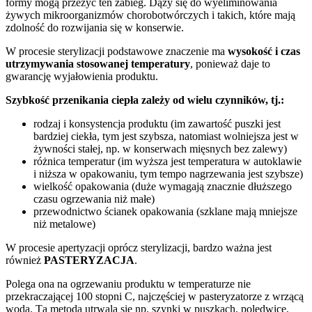
formy mogą przeżyć ten zabieg. Dąży się do wyeliminowania
żywych mikroorganizmów chorobotwórczych i takich, które mają
zdolność do rozwijania się w konserwie.
W procesie sterylizacji podstawowe znaczenie ma
wysokość i czas
utrzymywania stosowanej temperatury
, ponieważ daje to
gwarancję wyjałowienia produktu.
Szybkość przenikania ciepła zależy od wielu czynników, tj.:
rodzaj i konsystencja produktu (im zawartość puszki jest
bardziej ciekła, tym jest szybsza, natomiast wolniejsza jest w
żywności stałej, np. w konserwach mięsnych bez zalewy)
różnica temperatur (im wyższa jest temperatura w autoklawie
i niższa w opakowaniu, tym tempo nagrzewania jest szybsze)
wielkość opakowania (duże wymagają znacznie dłuższego
czasu ogrzewania niż małe)
przewodnictwo ścianek opakowania (szklane mają mniejsze
niż metalowe)
W procesie apertyzacji oprócz sterylizacji, bardzo ważna jest
również
PASTERYZACJA
.
Polega ona na ogrzewaniu produktu w temperaturze nie
przekraczającej 100 stopni C, najczęściej w pasteryzatorze z wrzącą
wodą. Tą metodą utrwala się np. szynki w puszkach, polędwicę,