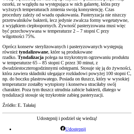
ozorki, ze względu na występująca w nich galaretę, która przy
wyższych temperaturach zmienia swoją konsystencję. Czas
procedury zależy od wsadu opakowania. Pasteryzacja nie niszczy
przetrwalników bakterii, lecz jedynie zwalcza formy wegetatywne,
z wyjątkiem ciepłoopornych. Żywność pasteryzowana musi więc
być przechowywana w temperaturze 2 – 7 stopni C przy
wilgotności 75%.
Oprócz konserw sterylizowanych i pasteryzowanych występują
również
tyndalizowane
, które są produkowane
rzadko.
Tyndalizacja
polega na trzykrotnym ogrzewaniu produktu
w temperaturze 65 – 85 stopni C przez 30 minut, z
dwudziestoczterogodzinnymi odstępami. Stosuje się ją do żywności,
która zawiera składniki ulegające rozkładowi powyżej 100 stopni C,
np. do boczku plastrowatego. Posiada on tłuszcz, który w wysokiej
temperaturze zostałby wytopiony i konserwa straciłaby swój
charakter. Poza tym tłuszcz utrudnia zabicie bakterii, dlatego w
tyndalizacji stosuje się trzykrotnie zabieg pasteryzacji.
Źródło: E. Tałałaj
Udostępnij i podziel się wiedzą!
Udostępnij