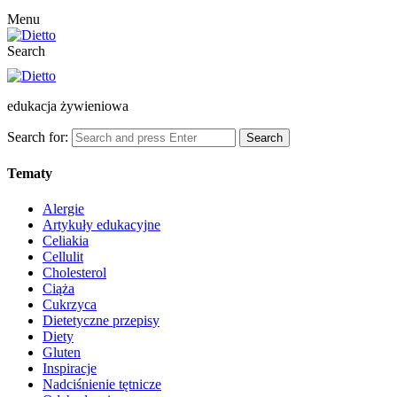
Menu
Search
edukacja żywieniowa
Search for:
Search
Tematy
Alergie
Artykuły edukacyjne
Celiakia
Cellulit
Cholesterol
Ciąża
Cukrzyca
Dietetyczne przepisy
Diety
Gluten
Inspiracje
Nadciśnienie tętnicze