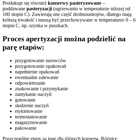
Produkuje się również
konserwy pasteryzowane
–
poddawane
pasteryzacji
(ogrzewaniu w temperaturze niższej od
100 stopni C). Zawierają one część drobnoustrojów, dlatego mają
krótszą trwałość i muszą być przechowywane w temperaturze 0 – 6
stopni C, np. szynka w puszkach.
Proces apertyzacji można podzielić na
parę etapów:
przygotowanie surowców
przygotowanie opakowań
napełnienie opakowań
ewentualne zalewanie
odpowietrzanie
znakowanie i przymykanie
zamykanie naczyń
gotowanie
studzenie naczyń
etykietowanie
termostatowanie
magazynowanie
pakowanie
Poszczególne etapy są inne dla różnych konserw. Różnice