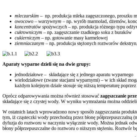
mleczarskim
– np. produkcja mleka zagęszczonego, proszku ml
owocowo – warzywnym
– np. wyrób marmolad, dżemów, kon
koncentratów spożywczych
– np. produkcja różnego typu odży
cukrowniczym
– np. zagęszczanie rzadkiego soku z buraków
cukierniczym
– np. gotowanie masy karmelowej
ziemniaczanym
– np. produkcja stężonych roztworów dekstryn,
Aparaty wyparne dzieli się na dwie grupy:
jednodziałowe – składające się z jednego aparatu wyparnego
wielodziałowe (zwane stacjami wyparnymi) – w ich skład mogą 
każdym kolejnym dziale stosuje się niższą temperaturę poprzez 
Oprócz odparowywania można również stosować
zagęszczanie prz
składające się z czystej wody. W wyniku wymrażania można oddzieli
W ostatnich latach wprowadzono nowy sposób zagęszczania produk
tym, iż cząsteczki wody przechodzą przez błonę półprzepuszczalną (n
dyfuzja do roztworu w naczyniu wyłącznie wody. Można jednak odwró
błony półprzepuszczalne do roztworu o niższym stężeniu. Roztwór b