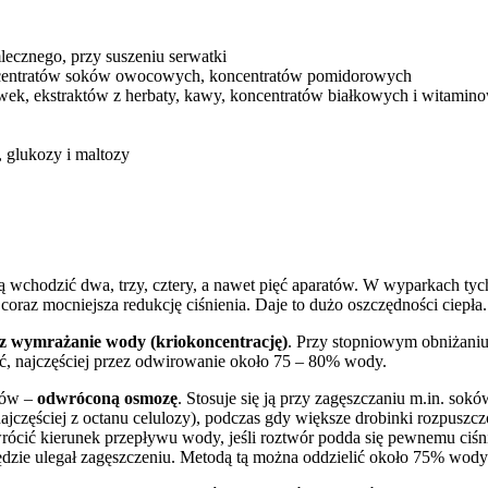
ecznego, przy suszeniu serwatki
centratów soków owocowych, koncentratów pomidorowych
wek, ekstraktów z herbaty, kawy, koncentratów białkowych i witamin
 glukozy i maltozy
wchodzić dwa, trzy, cztery, a nawet pięć aparatów. W wyparkach tych
coraz mocniejsza redukcję ciśnienia. Daje to dużo oszczędności ciepła.
ez wymrażanie wody (kriokoncentrację)
. Przy stopniowym obniżaniu
ć, najczęściej przez odwirowanie około 75 – 80% wody.
tów –
odwróconą osmozę
. Stosuje się ją przy zagęszczaniu m.in. sok
ajczęściej z octanu celulozy), podczas gdy większe drobinki rozpuszcz
cić kierunek przepływu wody, jeśli roztwór podda się pewnemu ciśni
ędzie ulegał zagęszczeniu. Metodą tą można oddzielić około 75% wody