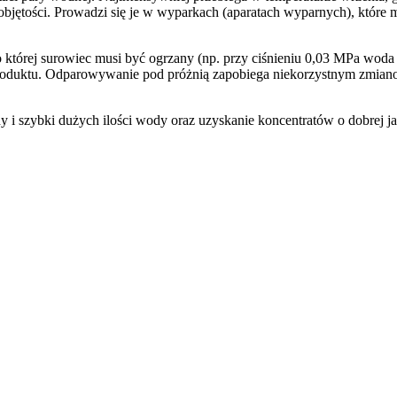
 objętości. Prowadzi się je w wyparkach (aparatach wyparnych), któr
 której surowiec musi być ogrzany (np. przy ciśnieniu 0,03 MPa woda
oduktu. Odparowywanie pod próżnią zapobiega niekorzystnym zmianom 
 szybki dużych ilości wody oraz uzyskanie koncentratów o dobrej ja