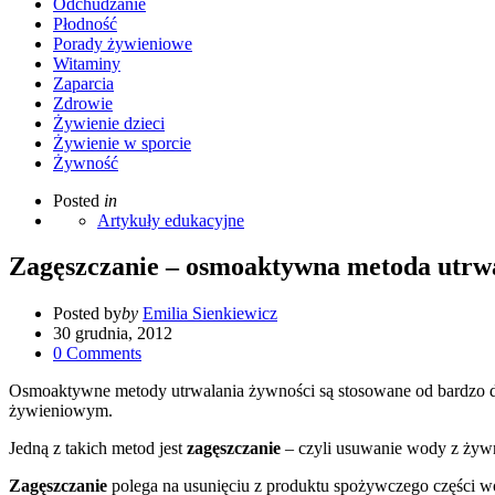
Odchudzanie
Płodność
Porady żywieniowe
Witaminy
Zaparcia
Zdrowie
Żywienie dzieci
Żywienie w sporcie
Żywność
Posted
in
Artykuły edukacyjne
Zagęszczanie – osmoaktywna metoda utrw
Posted by
by
Emilia Sienkiewicz
30 grudnia, 2012
0
Comments
Osmoaktywne metody utrwalania żywności są stosowane od bardzo da
żywieniowym.
Jedną z takich metod jest
zagęszczanie
– czyli usuwanie wody z ży
Zagęszczanie
polega na usunięciu z produktu spożywczego części wo