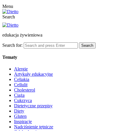
Menu
Search
edukacja żywieniowa
Search for:
Search
Tematy
Alergie
Artykuły edukacyjne
Celiakia
Cellulit
Cholesterol
Ciąża
Cukrzyca
Dietetyczne przepisy
Diety
Gluten
Inspiracje
Nadciśnienie tętnicze