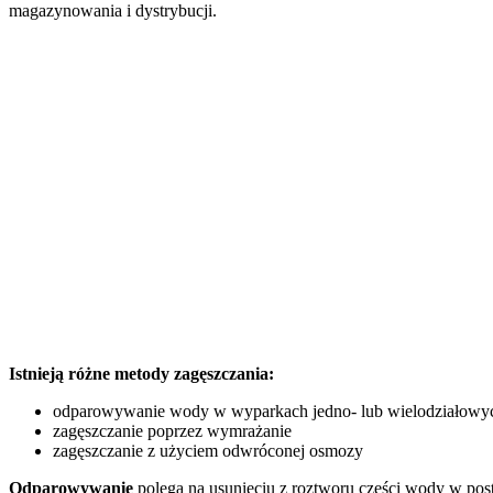
magazynowania i dystrybucji.
Istnieją różne metody zagęszczania:
odparowywanie wody w wyparkach jedno- lub wielodziałowych
zagęszczanie poprzez wymrażanie
zagęszczanie z użyciem odwróconej osmozy
Odparowywanie
polega na usunięciu z roztworu części wody w post