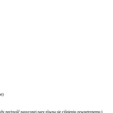
ne)
gdy prężność nasyconej pary równa się ciśnieniu zewnętrznemu i