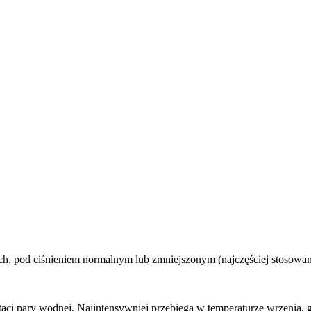
, pod ciśnieniem normalnym lub zmniejszonym (najczęściej stosowa
aci pary wodnej. Najintensywniej przebiega w temperaturze wrzenia, 