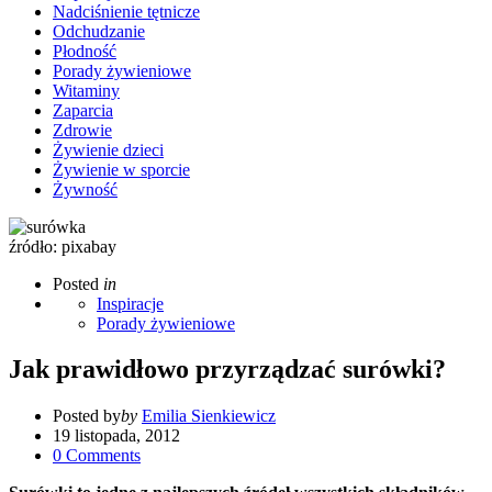
Nadciśnienie tętnicze
Odchudzanie
Płodność
Porady żywieniowe
Witaminy
Zaparcia
Zdrowie
Żywienie dzieci
Żywienie w sporcie
Żywność
źródło: pixabay
Posted
in
Inspiracje
Porady żywieniowe
Jak prawidłowo przyrządzać surówki?
Posted by
by
Emilia Sienkiewicz
19 listopada, 2012
0
Comments