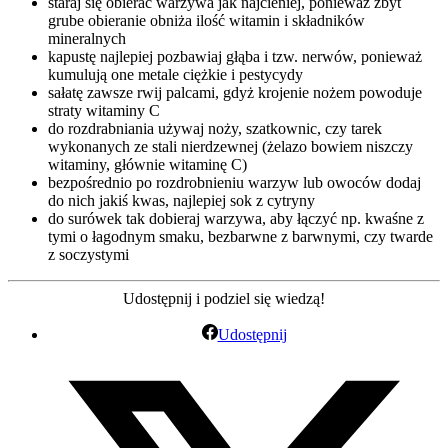
staraj się obierać warzywa jak najcieniej, ponieważ zbyt
grube obieranie obniża ilość witamin i składników
mineralnych
kapustę najlepiej pozbawiaj głąba i tzw. nerwów, ponieważ
kumulują one metale ciężkie i pestycydy
sałatę zawsze rwij palcami, gdyż krojenie nożem powoduje
straty witaminy C
do rozdrabniania używaj noży, szatkownic, czy tarek
wykonanych ze stali nierdzewnej (żelazo bowiem niszczy
witaminy, głównie witaminę C)
bezpośrednio po rozdrobnieniu warzyw lub owoców dodaj
do nich jakiś kwas, najlepiej sok z cytryny
do surówek tak dobieraj warzywa, aby łączyć np. kwaśne z
tymi o łagodnym smaku, bezbarwne z barwnymi, czy twarde
z soczystymi
Udostępnij i podziel się wiedzą!
Udostępnij