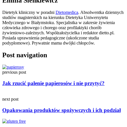
Emilia Sienkiewicz
Dietetyk kliniczny w poradni
Dietomedica
. Absolwentka dziennych
studiów magisterskich na kierunku Dietetyka Uniwersytetu
Medycznego w Białymstoku. Specjalistka w zakresie żywienia
człowieka zdrowego i chorego oraz profilaktyki chorób
żywieniowo-zależnych. Współzałożycielka i redaktor dietto.pl.
Posiada uprawnienia pedagogiczne (ukończone studia
podyplomowe). Prywatnie mama dwójki chłopców.
Post navigation
previous post
Jak rzucić palenie papierosów i nie przytyć?
next post
Opakowania produktów spożywczych i ich podział