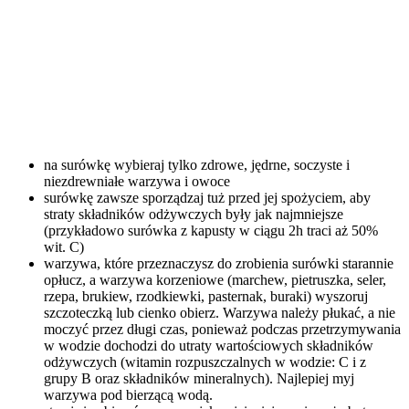
na surówkę wybieraj tylko zdrowe, jędrne, soczyste i
niezdrewniałe warzywa i owoce
surówkę zawsze sporządzaj tuż przed jej spożyciem, aby
straty składników odżywczych były jak najmniejsze
(przykładowo surówka z kapusty w ciągu 2h traci aż 50%
wit. C)
warzywa, które przeznaczysz do zrobienia surówki starannie
opłucz, a warzywa korzeniowe (marchew, pietruszka, seler,
rzepa, brukiew, rzodkiewki, pasternak, buraki) wyszoruj
szczoteczką lub cienko obierz. Warzywa należy płukać, a nie
moczyć przez długi czas, ponieważ podczas przetrzymywania
w wodzie dochodzi do utraty wartościowych składników
odżywczych (witamin rozpuszczalnych w wodzie: C i z
grupy B oraz składników mineralnych). Najlepiej myj
warzywa pod bierzącą wodą.