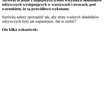
Surówki to jedne z najlepszych źródeł wszystkich składników
odżywczych występujących w warzywach i owocach, pod
warunkiem, że są prawidłowo wykonane.
Surówkę należy sporządzić tak, aby straty ważnych składników
odżywczych były jak najmniejsze. Jak to zrobić?
Oto kilka wskazówek: