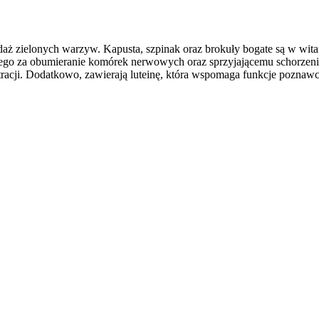
 zielonych warzyw. Kapusta, szpinak oraz brokuły bogate są w witam
ego za obumieranie komórek nerwowych oraz sprzyjającemu schorzen
acji. Dodatkowo, zawierają luteinę, która wspomaga funkcje poznawc