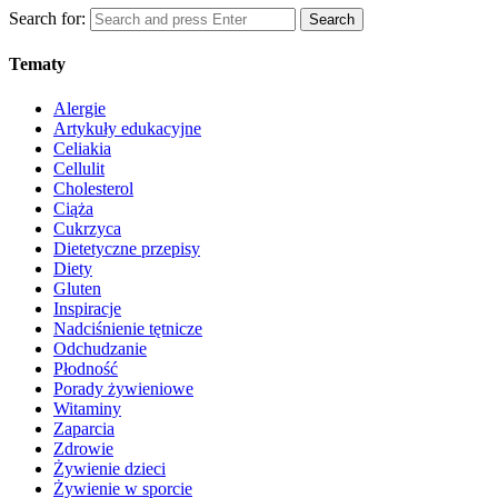
Search for:
Search
Tematy
Alergie
Artykuły edukacyjne
Celiakia
Cellulit
Cholesterol
Ciąża
Cukrzyca
Dietetyczne przepisy
Diety
Gluten
Inspiracje
Nadciśnienie tętnicze
Odchudzanie
Płodność
Porady żywieniowe
Witaminy
Zaparcia
Zdrowie
Żywienie dzieci
Żywienie w sporcie