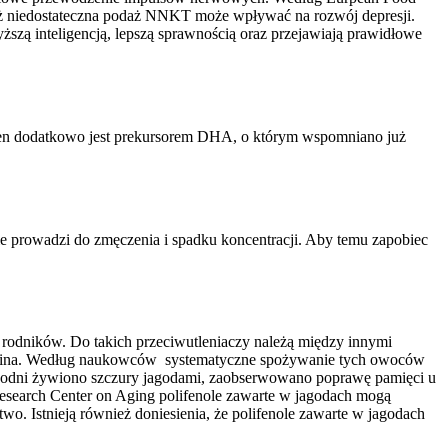
 iż niedostateczna podaż NNKT może wpływać na rozwój depresji.
wyższą inteligencją, lepszą sprawnością oraz przejawiają prawidłowe
 ten dodatkowo jest prekursorem DHA, o którym wspomniano już
prowadzi do zmęczenia i spadku koncentracji. Aby temu zapobiec
odników. Do takich przeciwutleniaczy należą między innymi
 żurawina. Według naukowców systematyczne spożywanie tych owoców
ygodni żywiono szczury jagodami, zaobserwowano poprawę pamięci u
esearch Center on Aging polifenole zawarte w jagodach mogą
. Istnieją również doniesienia, że polifenole zawarte w jagodach