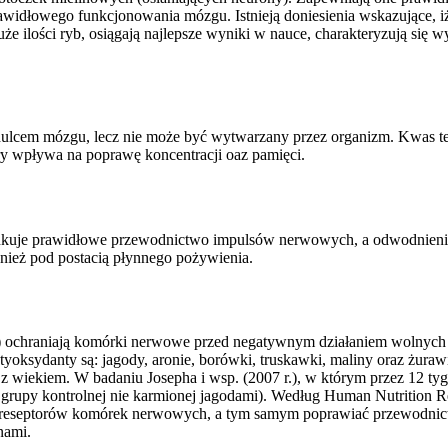
rawidłowego funkcjonowania mózgu. Istnieją doniesienia wskazujące,
uże ilości ryb, osiągają najlepsze wyniki w nauce, charakteryzują się 
budulcem mózgu, lecz nie może być wytwarzany przez organizm. Kwas
ry wpływa na poprawę koncentracji oaz pamięci.
kuje prawidłowe przewodnictwo impulsów nerwowych, a odwodnienie 
nież pod postacią płynnego pożywienia.
) ochraniają komórki nerwowe przed negatywnym działaniem wolnych r
 antyoksydanty są: jagody, aronie, borówki, truskawki, maliny oraz
z wiekiem. W badaniu Josepha i wsp. (2007 r.), w którym przez 12 t
grupy kontrolnej nie karmionej jagodami). Według Human Nutrition R
 reseptorów komórek nerwowych, a tym samym poprawiać przewodnictwo
nami.