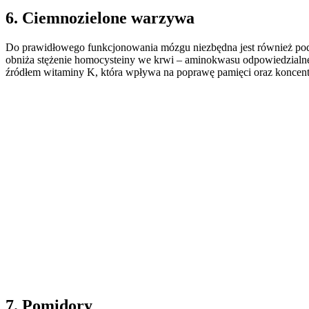
6. Ciemnozielone warzywa
Do prawidłowego funkcjonowania mózgu niezbędna jest również podaż
obniża stężenie homocysteiny we krwi – aminokwasu odpowiedzialn
źródłem witaminy K, która wpływa na poprawę pamięci oraz koncentr
7. Pomidory