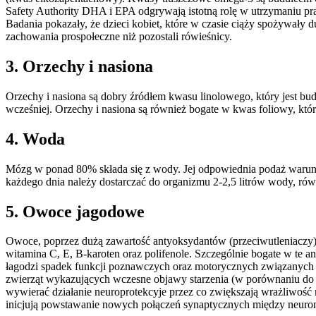
Safety Authority DHA i EPA odgrywają istotną rolę w utrzymaniu p
Badania pokazały, że dzieci kobiet, które w czasie ciąży spożywały d
zachowania prospołeczne niż pozostali rówieśnicy.
3. Orzechy i nasiona
Orzechy i nasiona są dobry źródłem kwasu linolowego, który jest 
wcześniej. Orzechy i nasiona są również bogate w kwas foliowy, któ
4. Woda
Mózg w ponad 80% składa się z wody. Jej odpowiednia podaż warun
każdego dnia należy dostarczać do organizmu 2-2,5 litrów wody, rów
5. Owoce jagodowe
Owoce, poprzez dużą zawartość antyoksydantów (przeciwutleniaczy
witamina C, E, B-karoten oraz polifenole. Szczególnie bogate w te
łagodzi spadek funkcji poznawczych oraz motorycznych związanych 
zwierząt wykazujących wczesne objawy starzenia (w porównaniu do 
wywierać działanie neuroprotekcyje przez co zwiększają wrażliwość
inicjują powstawanie nowych połączeń synaptycznych między neuro