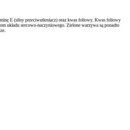
inę E (silny przeciwutleniacz) oraz kwas foliowy. Kwas foliowy
iom układu sercowo-naczyniowego. Zielone warzywa są ponadto
ze.