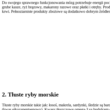
Do swojego sprawnego funkcjonowania mózg potrzebuje energii pochod
grube kasze, ryż brązowy, makarony razowe oraz płatki i otręby. Pr
krwi. Pełnoziarniste produkty zbożowe są dodatkowo dobrym źródłe
2. Tłuste ryby morskie
Tłuste ryby morskie takie jak: łosoś, makrela, sardynki, śledzie
(kwas eikozapentaenowy). Kwasy tłuszczowe omega-3 są budulcem 