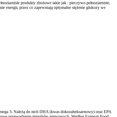
noziarniste produkty zbożowe takie jak : pieczywo pełnoziarniste,
ie energii, przez co zapewniają optymalne stężenie glukozy we
ny omega 3. Należą do nich DHA (kwas dokozaheksaenowy) oraz EPA
widłowe przewodzenie impulsów nerwowych. Według Eurpean Food