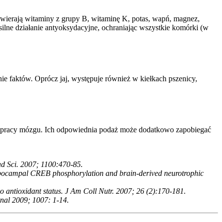
wierają witaminy z grupy B, witaminę K, potas, wapń, magnez,
lne działanie antyoksydacyjne, ochraniając wszystkie komórki (w
e faktów. Oprócz jaj, występuje również w kiełkach pszenicy,
ie pracy mózgu. Ich odpowiednia podaż może dodatkowo zapobiegać
ad Sci. 2007; 1100:470-85.
ippocampal CREB phosphorylation and brain-derived neurotrophic
vo antioxidant status. J Am Coll Nutr. 2007; 26 (2):170-181.
rnal 2009; 1007: 1-14.