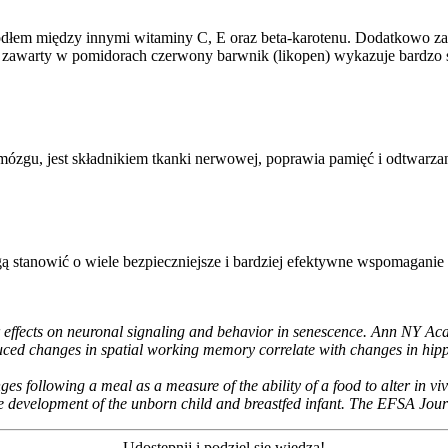
ódłem między innymi witaminy C, E oraz beta-karotenu. Dodatkowo za
zawarty w pomidorach czerwony barwnik (likopen) wykazuje bardzo si
zgu, jest składnikiem tkanki nerwowej, poprawia pamięć i odtwarzani
ą stanowić o wiele bezpieczniejsze i bardziej efektywne wspomagan
ir effects on neuronal signaling and behavior in senescence. Ann NY Ac
duced changes in spatial working memory correlate with changes in h
es following a meal as a measure of the ability of a food to alter in vi
e development of the unborn child and breastfed infant. The EFSA Jou
Udostępnij i podziel się wiedzą!