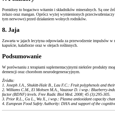
Pomidory to bogactwo witamin i składników mineralnych. Są one źr
żelazo oraz mangan. Oprócz wyżej wymienionych przeciwutleniaczy 
tym nerwowe) przed działaniem wolnych rodników.
8. Jaja
Zawarta w jajach lecytyna odpowiada za przewodzenie impulsów w mó
kapuście, kalafiorze oraz w olejach roślinnych.
Podsumowanie
W porównaniu z terapiami suplementacyjnymi niektóre produkty mog
demencji oraz chorobom neurodegeneracyjnym.
Źródła:
1. Joseph J.A., Shukitt-Hale B., Lau F.C.: Fruit polyphenols and the
2. Williams C.M., El Mohsen M.A., Vauzour D. i wsp.: Blueberry-in
factor (BDNF) levels. Free Radic Biol Med. 2008; 45 (3):295-305.
3. Prior R.L., Gu L., Wu X., i wsp.: Plasma antioxidant capacity chang
4. European Food Safety Authority: DHA and support of the cognitiv