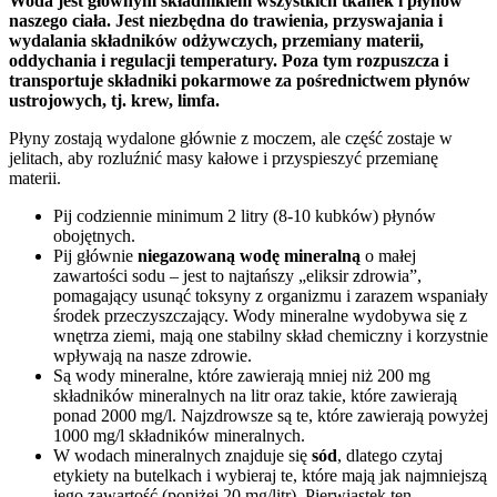
Woda jest głównym składnikiem wszystkich tkanek i płynów
naszego ciała. Jest niezbędna do trawienia, przyswajania i
wydalania składników odżywczych, przemiany materii,
oddychania i regulacji temperatury. Poza tym rozpuszcza i
transportuje składniki pokarmowe za pośrednictwem płynów
ustrojowych, tj. krew, limfa.
Płyny zostają wydalone głównie z moczem, ale część zostaje w
jelitach, aby rozluźnić masy kałowe i przyspieszyć przemianę
materii.
Pij codziennie minimum 2 litry (8-10 kubków) płynów
obojętnych.
Pij głównie
niegazowaną
wodę mineralną
o małej
zawartości sodu – jest to najtańszy „eliksir zdrowia”,
pomagający usunąć toksyny z organizmu i zarazem wspaniały
środek przeczyszczający. Wody mineralne wydobywa się z
wnętrza ziemi, mają one stabilny skład chemiczny i korzystnie
wpływają na nasze zdrowie.
Są wody mineralne, które zawierają mniej niż 200 mg
składników mineralnych na litr oraz takie, które zawierają
ponad 2000 mg/l. Najzdrowsze są te, które zawierają powyżej
1000 mg/l składników mineralnych.
W wodach mineralnych znajduje się
sód
, dlatego czytaj
etykiety na butelkach i wybieraj te, które mają jak najmniejszą
jego zawartość (poniżej 20 mg/litr). Pierwiastek ten