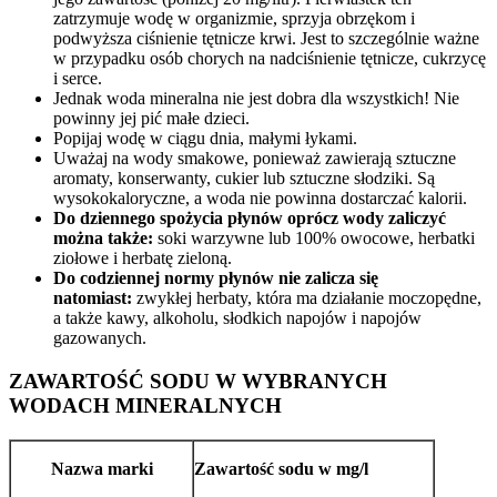
zatrzymuje wodę w organizmie, sprzyja obrzękom i
podwyższa ciśnienie tętnicze krwi. Jest to szczególnie ważne
w przypadku osób chorych na nadciśnienie tętnicze, cukrzycę
i serce.
Jednak woda mineralna nie jest dobra dla wszystkich! Nie
powinny jej pić małe dzieci.
Popijaj wodę w ciągu dnia, małymi łykami.
Uważaj na wody smakowe, ponieważ zawierają sztuczne
aromaty, konserwanty, cukier lub sztuczne słodziki. Są
wysokokaloryczne, a woda nie powinna dostarczać kalorii.
Do dziennego spożycia płynów oprócz wody zaliczyć
można także:
soki warzywne lub 100% owocowe, herbatki
ziołowe i herbatę zieloną.
Do codziennej normy płynów nie zalicza się
natomiast:
zwykłej herbaty, która ma działanie moczopędne,
a także kawy, alkoholu, słodkich napojów i napojów
gazowanych.
ZAWARTOŚĆ SODU W WYBRANYCH
WODACH MINERALNYCH
Nazwa marki
Zawartość sodu w mg/l