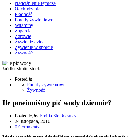
Nadciśnienie tętnicze
Odchudzanie
Płodność
Porady żywieniowe
Witaminy
Zaparcia
Zdrowie
Żywienie dzieci
Żywienie w sporcie
Żywność
źródło: shutterstock
Posted
in
Porady żywieniowe
Żywność
Ile powinniśmy pić wody dziennie?
Posted by
by
Emilia Sienkiewicz
24 listopada, 2016
0
Comments