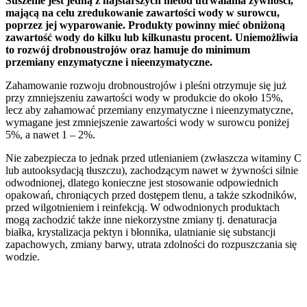
Suszenie jest jedną z najstarszych metod utrwalania żywności,
mającą na celu zredukowanie zawartości wody w surowcu,
poprzez jej wyparowanie. Produkty powinny mieć obniżoną
zawartość wody do kilku lub kilkunastu procent. Uniemożliwia
to rozwój drobnoustrojów oraz hamuje do minimum
przemiany enzymatyczne i nieenzymatyczne.
Zahamowanie rozwoju drobnoustrojów i pleśni otrzymuje się już
przy zmniejszeniu zawartości wody w produkcie do około 15%,
lecz aby zahamować przemiany enzymatyczne i nieenzymatyczne,
wymagane jest zmniejszenie zawartości wody w surowcu poniżej
5%, a nawet 1 – 2%.
Nie zabezpiecza to jednak przed utlenianiem (zwłaszcza witaminy C
lub autooksydacją tłuszczu), zachodzącym nawet w żywności silnie
odwodnionej, dlatego konieczne jest stosowanie odpowiednich
opakowań, chroniących przed dostępem tlenu, a także szkodników,
przed wilgotnieniem i reinfekcją. W odwodnionych produktach
mogą zachodzić także inne niekorzystne zmiany tj. denaturacja
białka, krystalizacja pektyn i błonnika, ulatnianie się substancji
zapachowych, zmiany barwy, utrata zdolności do rozpuszczania się
wodzie.