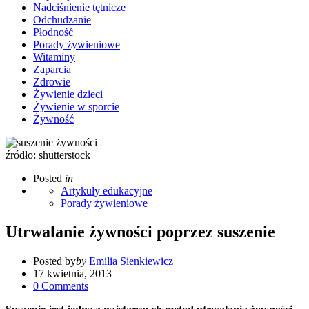
Nadciśnienie tętnicze
Odchudzanie
Płodność
Porady żywieniowe
Witaminy
Zaparcia
Zdrowie
Żywienie dzieci
Żywienie w sporcie
Żywność
źródło: shutterstock
Posted
in
Artykuły edukacyjne
Porady żywieniowe
Utrwalanie żywności poprzez suszenie
Posted by
by
Emilia Sienkiewicz
17 kwietnia, 2013
0
Comments