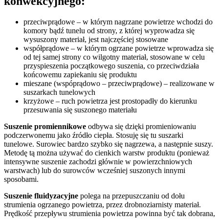
konwekcyjnego:
przeciwprądowe – w którym nagrzane powietrze wchodzi do
komory bądź tunelu od strony, z której wyprowadza się
wysuszony materiał, jest najczęściej stosowane
współprądowe – w którym ogrzane powietrze wprowadza się
od tej samej strony co wilgotny materiał, stosowane w celu
przyspieszenia początkowego suszenia, co przeciwdziała
końcowemu zapiekaniu się produktu
mieszane (wspóprądowo – przeciwprądowe) – realizowane w
suszarkach tunelowych
krzyżowe – ruch powietrza jest prostopadły do kierunku
przesuwania się suszonego materiału
Suszenie promiennikowe
odbywa się dzięki promieniowaniu
podczerwonemu jako źródło ciepła. Stosuję się tu suszarki
tunelowe. Surowiec bardzo szybko się nagrzewa, a następnie suszy.
Metodę tą można używać do cienkich warstw produktu (ponieważ
intensywne suszenie zachodzi głównie w powierzchniowych
warstwach) lub do surowców wcześniej suszonych innymi
sposobami.
Suszenie fluidyzacyjne
polega na przepuszczaniu od dołu
strumienia ogrzanego powietrza, przez drobnoziarnisty materiał.
Prędkość przepływu strumienia powietrza powinna być tak dobrana,