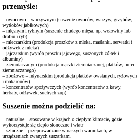
przemyśle:
– owocowo – warzywnym (suszenie owoców, warzyw, grzybów,
wytłoków jabłkowych)
– mięsnym i rybnym (suszenie chudego mięsa, np. wołowiny lub
drobiu i ryb)
– mleczarskim (produkcja proszków z mleka, maślanki, serwatki i
odżywek z mleka)
– jajczarskim (wyrób proszku jajowego, suszonych żółtek i
albuminy)
– ziemniaczanym (produkcja mączki ziemniaczanej, płatków, puree
ziemniaczanego)
– zbożowo – młynarskim (produkcja płatków owsianych, ryżowych
i makaronów)
– koncentratów spożywczych (wyrób koncentratów z kawy,
herbaty, odżywek, suchych zup)
Suszenie można podzielić na:
– naturalne – stosowane w krajach o ciepłym klimacie, gdzie
wykorzystuje się ciepło słoneczne i wiatr
– sztuczne – przeprowadzane w naszych warunkach, w
urządzeniach zwanych suszarkami