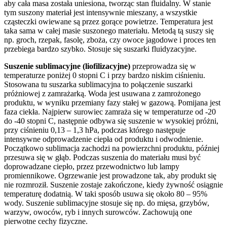
aby cała masa została uniesiona, tworząc stan fluidalny. W stanie
tym suszony materiał jest intensywnie mieszany, a wszystkie
cząsteczki owiewane są przez gorące powietrze. Temperatura jest
taka sama w całej masie suszonego materiału. Metodą tą suszy się
np. groch, rzepak, fasolę, zboża, czy owoce jagodowe i proces ten
przebiega bardzo szybko. Stosuje się suszarki fluidyzacyjne.
Suszenie sublimacyjne (liofilizacyjne)
przeprowadza się w
temperaturze poniżej 0 stopni C i przy bardzo niskim ciśnieniu.
Stosowana tu suszarka sublimacyjna to połączenie suszarki
próżniowej z zamrażarką. Woda jest usuwana z zamrożonego
produktu, w wyniku przemiany fazy stałej w gazową. Pomijana jest
faza ciekła. Najpierw surowiec zamraża się w temperaturze od -20
do -40 stopni C, następnie odbywa się suszenie w wysokiej próżni,
przy ciśnieniu 0,13 – 1,3 hPa, podczas którego następuje
intensywne odprowadzenie ciepła od produktu i odwodnienie.
Początkowo sublimacja zachodzi na powierzchni produktu, później
przesuwa się w głąb. Podczas suszenia do materiału musi być
doprowadzane ciepło, przez przewodnictwo lub lampy
promiennikowe. Ogrzewanie jest prowadzone tak, aby produkt się
nie rozmroził. Suszenie zostaje zakończone, kiedy żywność osiągnie
temperaturę dodatnią. W taki sposób usuwa się około 80 – 95%
wody. Suszenie sublimacyjne stosuje się np. do mięsa, grzybów,
warzyw, owoców, ryb i innych surowców. Zachowują one
pierwotne cechy fizyczne.