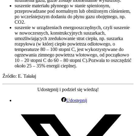
strumienia gazu, gdzie zostaje momentalnie wysuszony.
suszenie materiału płynnego w stanie spienionym,
przeprowadzane pod normalnym lub obniżonym ciśnieniem,
po wcześniejszym dodaniu do płynu gazu obojętnego, np.
CO2.
suszenie w urządzeniach energooszczędnych, czyli suszenie
w nowoczesnych, konstrukcyjnych suszarkach,
umożliwiających zredukowanie strat ciepła, np. suszarka
rozpyłowa (w której ciepło powietrza odlotowego, o
temperaturze 80 – 100 stopni C, jest wykorzystywane do
ogrzewania zimnego powietrza wlotowego, od początkowo
10 – 20 stopni C do 60 – 80 stopni C).Pozwala to oszczędzić
około 25 – 35% energii cieplnej.
Źródło: E. Tałałaj
Udostępnij i podziel się wiedzą!
Udostępnij