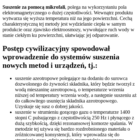
Suszenie za pomocą mikrofali
, polega na wykorzystaniu pola
elektromagnetycznego o dużej częstotliwości. Wewnątrz produktu
wytwarza się wyższa temperatura niż na jego powierzchni. Cechą
charakterystyczną tej metody jest wydzielanie ciepła w samym
produkcie oraz zjawisko elektroosmozy, wywołujące ruch wody w
stanie ciekłym ku powierzchni, ułatwiając jej odparowanie.
Postęp cywilizacyjny spowodował
wprowadzenie do systemów suszenia
nowych metod i urządzeń, tj.:
suszenie azeotropowe polegające na dodaniu do surowca
dozwolonego do żywności składnika, który będzie tworzył z
wodą mieszaninę azeotropową, o temperaturze wrzenia
niższej od temperatury wrzenia wody, a następnie suszeniu aż
do całkowitego usunięcia składnika azeotropowego.
Uzyskuje się susz o dobrej jakości.
suszenie w strumieniu gorącego gazu o temperaturze 1400
stopni C pulsującego z częstotliwością 250 Hz i płynącego z
dużą szybkością, dzięki rezonansowej komorze spalania. W
metodzie tej używa się bardzo rozdrobnionego materiału o
zróżnicowanej konsystencji, który wprowadza się do