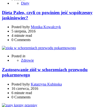
Diety
Dieta Paleo, czyli co powinien jeść współczesny
jaskiniowiec?
Posted by
by
Monika Kowalczyk
5 sierpnia, 2016
4 minute read
0
Comments
Posted
in
Zdrowie
Zastosowanie ziół w schorzeniach przewodu
pokarmowego
Posted by
by
Katarzyna Kubinska
16 czerwca, 2016
6 minute read
0
Comments