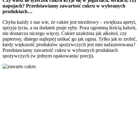
Czy wiesz ile łyżeczek cukru kryje się w jogurtach, serkach, czy
napojach? Przedstawiamy zawartość cukru w wybranych
produktach…
Chyba każdy z nas wie, że cukier jest niezdrowy – zwiększa apetyt,
sprzyja tyciu, a na dodatek psuje zęby. Poza ogromną ilością kalorii,
nie dostarcza niczego więcej. Cukier uzależnia jak alkohol, czy
papierosy, dlatego najlepiej unikać go jak ognia. Tylko jak to zrobić,
kiedy większość produktów spożywczych jest nim nafaszerowana?
Przedstawiamy zawartość cukru w wybranych produktach
spożywczych (w jednym opakowaniu/ porcji).