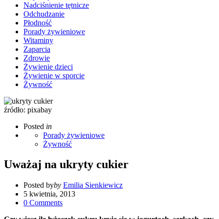
Nadciśnienie tętnicze
Odchudzanie
Płodność
Porady żywieniowe
Witaminy
Zaparcia
Zdrowie
Żywienie dzieci
Żywienie w sporcie
Żywność
źródło: pixabay
Posted
in
Porady żywieniowe
Żywność
Uważaj na ukryty cukier
Posted by
by
Emilia Sienkiewicz
5 kwietnia, 2013
0
Comments