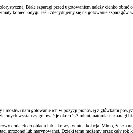
orystyczną. Białe szparagi przed ugotowaniem należy cienko obrać ora
niały koniec łodygi. Jeśli zdecydujemy się na gotowanie szparagów 
ry umożliwi nam gotowanie ich w pozycji pionowej z główkami powyż
lonych wystarczy gotować je około 2-3 minut, natomiast szparagi biał
 zdrowy dodatek do obiadu lub jako wykwintna kolacja. Mimo, że szpar
staci mrożonej lub marynowanej. Dzięki temu możemy przez cały rok 