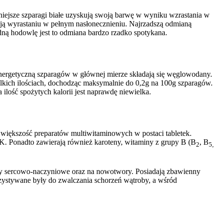
niejsze szparagi białe uzyskują swoją barwę w wyniku wzrastania w
zają wyrastaniu w pełnym nasłonecznieniu. Najrzadszą odmianą
dną hodowlę jest to odmiana bardzo rzadko spotykana.
energetyczną szparagów w głównej mierze składają się węglowodany.
elkich ilościach, dochodząc maksymalnie do 0,2g na 100g szparagów.
ilość spożytych kalorii jest naprawdę niewielka.
 większość preparatów multiwitaminowych w postaci tabletek.
. Ponadto zawierają również karoteny, witaminy z grupy B (B
, B
2
5,
by sercowo-naczyniowe oraz na nowotwory. Posiadają zbawienny
orzystywane były do zwalczania schorzeń wątroby, a wśród