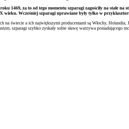
oku 1469, za to od tego momentu szparagi zagościły na stałe na 
IX wieku. Wcześniej szparagi uprawiane były tylko w przyklaszto
ch na świecie a ich największymi producentami są Włochy, Holandia, J
anizm, szparagi szybko zyskały sobie sławę warzywa posiadającego m