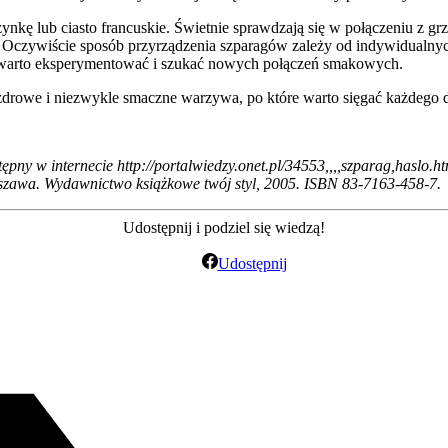
kę lub ciasto francuskie. Świetnie sprawdzają się w połączeniu z grz
 Oczywiście sposób przyrządzenia szparagów zależy od indywidualnych
go warto eksperymentować i szukać nowych połączeń smakowych.
eż zdrowe i niezwykle smaczne warzywa, po które warto sięgać każdego 
ny w internecie http://portalwiedzy.onet.pl/34553,,,,szparag,haslo.ht
 Warszawa. Wydawnictwo książkowe twój styl, 2005. ISBN 83-7163-458-7.
Udostępnij i podziel się wiedzą!
Udostępnij