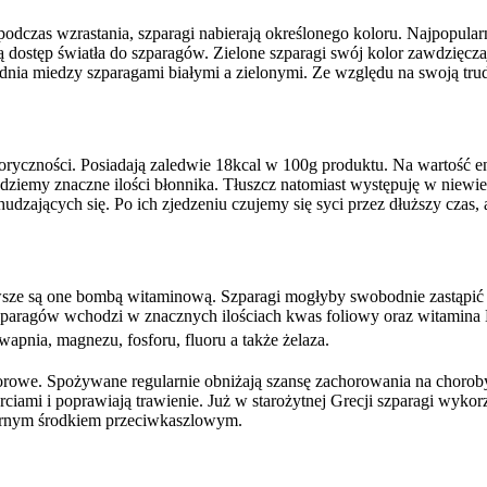
odczas wzrastania, szparagi nabierają określonego koloru. Najpopular
ą dostęp światła do szparagów. Zielone szparagi swój kolor zawdzięc
rednia miedzy szparagami białymi a zielonymi. Ze względu na swoją tru
loryczności. Posiadają zaledwie 18kcal w 100g produktu. Na wartość 
jdziemy znaczne ilości błonnika. Tłuszcz natomiast występuję w niewi
ających się. Po ich zjedzeniu czujemy się syci przez dłuższy czas, a 
zawsze są one bombą witaminową. Szparagi mogłyby swobodnie zastąpić
paragów wchodzi w znacznych ilościach kwas foliowy oraz witamina K
 wapnia, magnezu, fosforu, fluoru a także żelaza.
orowe. Spożywane regularnie obniżają szansę zachorowania na choro
rciami i poprawiają trawienie. Już w starożytnej Grecji szparagi wyk
arnym środkiem przeciwkaszlowym.