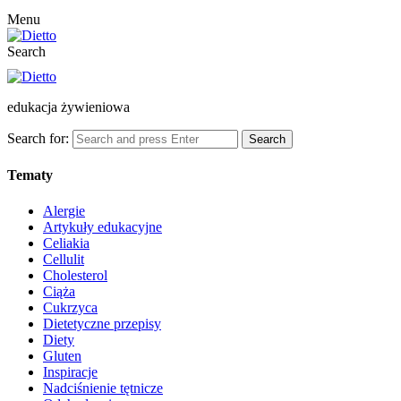
Menu
Search
edukacja żywieniowa
Search for:
Search
Tematy
Alergie
Artykuły edukacyjne
Celiakia
Cellulit
Cholesterol
Ciąża
Cukrzyca
Dietetyczne przepisy
Diety
Gluten
Inspiracje
Nadciśnienie tętnicze