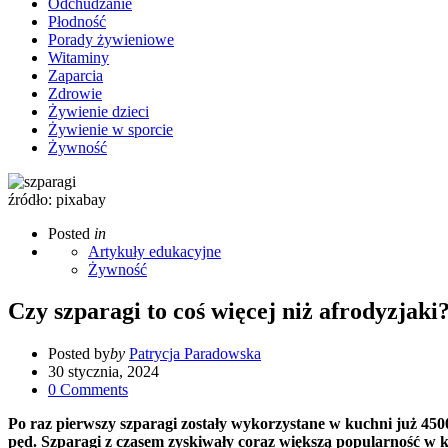
Odchudzanie
Płodność
Porady żywieniowe
Witaminy
Zaparcia
Zdrowie
Żywienie dzieci
Żywienie w sporcie
Żywność
źródło: pixabay
Posted
in
Artykuły edukacyjne
Żywność
Czy szparagi to coś więcej niż afrodyzjaki
Posted by
by
Patrycja Paradowska
30 stycznia, 2024
0
Comments
Po raz pierwszy szparagi zostały wykorzystane w kuchni już 450
pęd. Szparagi z czasem zyskiwały coraz większą popularność w