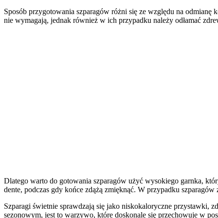
Sposób przygotowania szparagów różni się ze względu na odmianę kol
nie wymagają, jednak również w ich przypadku należy odłamać zdrew
Dlatego warto do gotowania szparagów użyć wysokiego garnka, któ
dente, podczas gdy końce zdążą zmięknąć. W przypadku szparagów zie
Szparagi świetnie sprawdzają się jako niskokaloryczne przystawki,
sezonowym, jest to warzywo, które doskonale się przechowuje w po