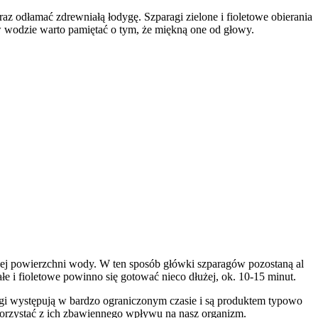
z odłamać zdrewniałą łodygę. Szparagi zielone i fioletowe obierania
w wodzie warto pamiętać o tym, że miękną one od głowy.
ej powierzchni wody. W ten sposób główki szparagów pozostaną al
e i fioletowe powinno się gotować nieco dłużej, ok. 10-15 minut.
agi występują w bardzo ograniczonym czasie i są produktem typowo
korzystać z ich zbawiennego wpływu na nasz organizm.