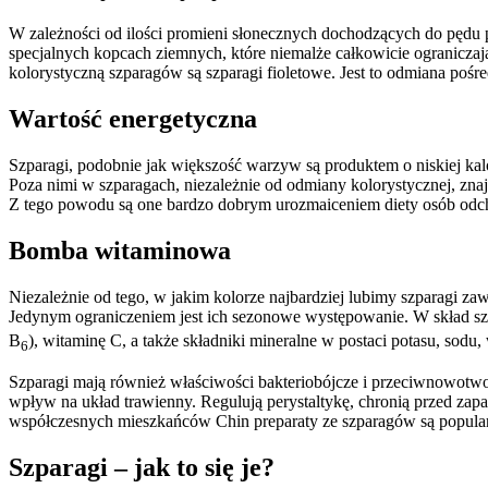
W zależności od ilości promieni słonecznych dochodzących do pędu p
specjalnych kopcach ziemnych, które niemalże całkowicie ograniczaj
kolorystyczną szparagów są szparagi fioletowe. Jest to odmiana poś
Wartość energetyczna
Szparagi, podobnie jak większość warzyw są produktem o niskiej ka
Poza nimi w szparagach, niezależnie od odmiany kolorystycznej, zna
Z tego powodu są one bardzo dobrym urozmaiceniem diety osób odchudz
Bomba witaminowa
Niezależnie od tego, w jakim kolorze najbardziej lubimy szparagi 
Jedynym ograniczeniem jest ich sezonowe występowanie. W skład sz
B
), witaminę C, a także składniki mineralne w postaci potasu, sodu,
6
Szparagi mają również właściwości bakteriobójcze i przeciwnowotw
wpływ na układ trawienny. Regulują perystaltykę, chronią przed zapa
współczesnych mieszkańców Chin preparaty ze szparagów są popul
Szparagi – jak to się je?