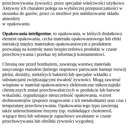
przechowywania żywności, przez specjalne właściwości użytkowe.
Aktywny ich charakter polega na wybiórczej przepuszczalności w
stosunku do gazów, przez co możliwe jest stabilizowanie składu
atmosfery
w opakowaniu.
Opakowania inteligentne
, to opakowania, w których dodatkowy
element opakowania, cecha materiału opakowaniowego lub efekt
interakcji między materiałem opakowaniowym a produktem
pozwalają na kontrolę stanu bezpieczeństwa produktu w czasie
przechowywania i przekaz tej informacji konsumentowi.
Chronią one przed bombażem, zawierają warstwę materiału
nasyconego etanolem (którego stopniowe parowanie hamuje rozwój
pleśni, drożdży, niektórych bakterii) lub specjalne wkładki z
substancjami zwiększającymi trwałość żywności. Mogą zawierać
wtopione w materiał opakowaniowy elektroniczne mikroczujniki
chemicznych zmian przechowalniczych w produkcie lub barwne
wskaźniki, sygnalizujące nieszczelność opakowania, wzrost
drobnoustrojów (poprzez reagowanie z ich metabolitami) oraz czas i
temperaturę przechowywania. Opakowania tego typu zawierają
także unieruchomione enzymy (np. rozkładające cholesterol,
wiążące tlen) lub substancje zapachowe uwalniane w czasie
przechowywania lub obróbki żywności wygodnej.