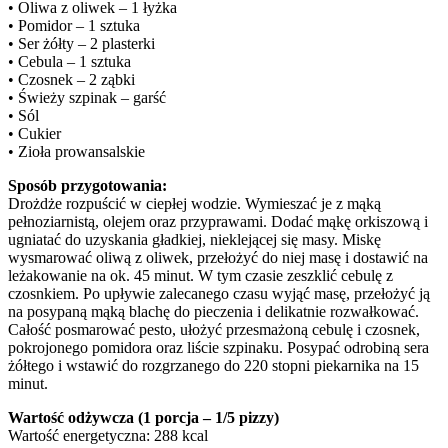
• Oliwa z oliwek – 1 łyżka
• Pomidor – 1 sztuka
• Ser żółty – 2 plasterki
• Cebula – 1 sztuka
• Czosnek – 2 ząbki
• Świeży szpinak – garść
• Sól
• Cukier
• Zioła prowansalskie
Sposób przygotowania:
Drożdże rozpuścić w ciepłej wodzie. Wymieszać je z mąką
pełnoziarnistą, olejem oraz przyprawami. Dodać mąkę orkiszową i
ugniatać do uzyskania gładkiej, nieklejącej się masy. Miskę
wysmarować oliwą z oliwek, przełożyć do niej masę i dostawić na
leżakowanie na ok. 45 minut. W tym czasie zeszklić cebulę z
czosnkiem. Po upływie zalecanego czasu wyjąć masę, przełożyć ją
na posypaną mąką blachę do pieczenia i delikatnie rozwałkować.
Całość posmarować pesto, ułożyć przesmażoną cebulę i czosnek,
pokrojonego pomidora oraz liście szpinaku. Posypać odrobiną sera
żółtego i wstawić do rozgrzanego do 220 stopni piekarnika na 15
minut.
Wartość odżywcza (1 porcja – 1/5 pizzy)
Wartość energetyczna: 288 kcal