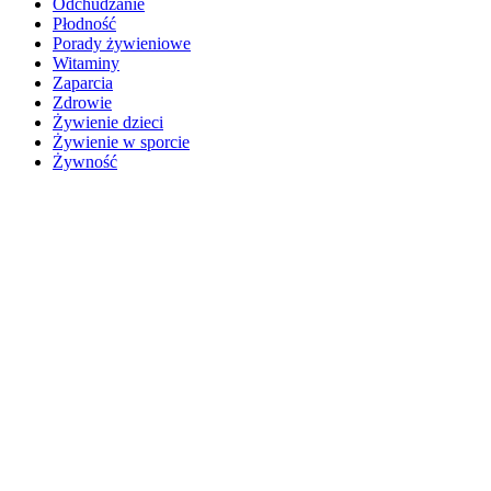
Odchudzanie
Płodność
Porady żywieniowe
Witaminy
Zaparcia
Zdrowie
Żywienie dzieci
Żywienie w sporcie
Żywność