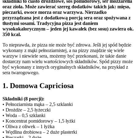
składniki to ciasto drożdżowe, sos pomidorowy, ser mozzarella
oraz zioła. Może zawierać szereg dodatków takich jak: mięso,
pieczarki, owoce morza oraz warzywa. Nierzadko
przyrządzana jest z dodatkową porcją sera oraz spożywana z
tłustymi sosami. Tradycyjna pizza jest daniem
wysokokalorycznym – jeden jej kawałek (bez sosu) zawiera ok.
350 kcal.
To nieprawda, że pizza nie może być zdrowa. Jeśli jej spód będzie
wykonany z mąki pełnoziarnistej, a na pizzy znajdzie się wiele
warzyw i niewiele sera, możemy być przekonani, że takie danie
dostarczy nam wielu wartościowych składników. Spód pizzy może
być wykonany z innych oryginalnych składników, na przykład z
sera twarogowego.
1. Domowa Capriciosa
Składniki (8 porcji):
• Pełnoziarnista mąka – 2,5 szklanki
• Drożdże – 2,5 łyżeczki
• Woda – 0,5 szklanki
• Koncentrat pomidorowy – 1,5 łyżki
• Oliwa z oliwek – 1 łyżka
• Wędlina drobiowa – 2 duże plasterki
• Pieczarki – 2 duże