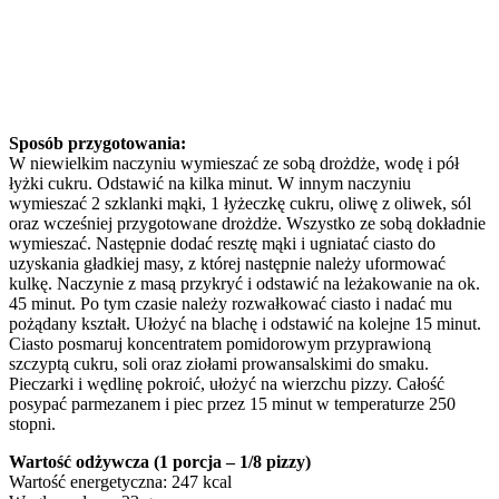
Sposób przygotowania:
W niewielkim naczyniu wymieszać ze sobą drożdże, wodę i pół
łyżki cukru. Odstawić na kilka minut. W innym naczyniu
wymieszać 2 szklanki mąki, 1 łyżeczkę cukru, oliwę z oliwek, sól
oraz wcześniej przygotowane drożdże. Wszystko ze sobą dokładnie
wymieszać. Następnie dodać resztę mąki i ugniatać ciasto do
uzyskania gładkiej masy, z której następnie należy uformować
kulkę. Naczynie z masą przykryć i odstawić na leżakowanie na ok.
45 minut. Po tym czasie należy rozwałkować ciasto i nadać mu
pożądany kształt. Ułożyć na blachę i odstawić na kolejne 15 minut.
Ciasto posmaruj koncentratem pomidorowym przyprawioną
szczyptą cukru, soli oraz ziołami prowansalskimi do smaku.
Pieczarki i wędlinę pokroić, ułożyć na wierzchu pizzy. Całość
posypać parmezanem i piec przez 15 minut w temperaturze 250
stopni.
Wartość odżywcza (1 porcja – 1/8 pizzy)
Wartość energetyczna: 247 kcal