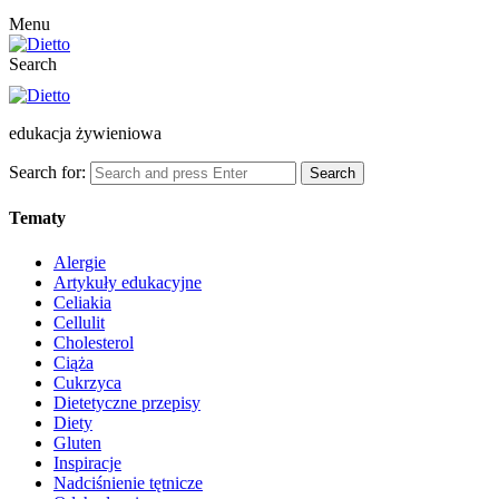
Menu
Search
edukacja żywieniowa
Search for:
Search
Tematy
Alergie
Artykuły edukacyjne
Celiakia
Cellulit
Cholesterol
Ciąża
Cukrzyca
Dietetyczne przepisy
Diety
Gluten
Inspiracje
Nadciśnienie tętnicze