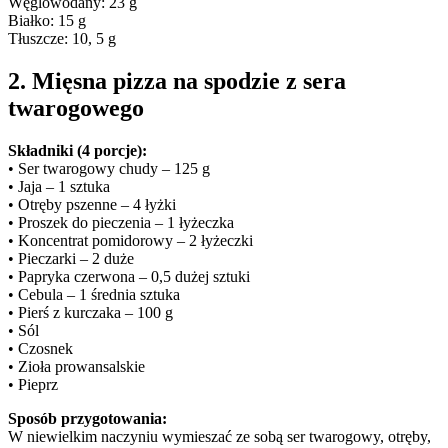
Węglowodany: 23 g
Białko: 15 g
Tłuszcze: 10, 5 g
2. Mięsna pizza na spodzie z sera
twarogowego
Składniki (4 porcje):
• Ser twarogowy chudy – 125 g
• Jaja – 1 sztuka
• Otręby pszenne – 4 łyżki
• Proszek do pieczenia – 1 łyżeczka
• Koncentrat pomidorowy – 2 łyżeczki
• Pieczarki – 2 duże
• Papryka czerwona – 0,5 dużej sztuki
• Cebula – 1 średnia sztuka
• Pierś z kurczaka – 100 g
• Sól
• Czosnek
• Zioła prowansalskie
• Pieprz
Sposób przygotowania:
W niewielkim naczyniu wymieszać ze sobą ser twarogowy, otręby,