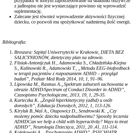
przypadku w którym zapotrzebowanie na składniki odżywcze
z jadłospisu nie jest wystarczające powinno się wprowadzić
suplementację.
Zalecane jest również wprowadzenie aktywności fizycznej
dziecku, co pozwoli mu spożytkować nadmierną ilość energii.
Bibliografia:
Broszura: Szpital Uniwersytecki w Krakowie, DIETA BEZ
SALICYNIONÓW, dietetyczny plan na zdrowie.
Flisiak-Antonijczuk H., Adamowska S., Chładzińska-Kiejna
S., Kalinowski R., Adamowski T., „Metoda EEG-biofeedback
w terapii pacjentów z rozpoznaniem ADHD – przegląd
badań”, Pediatr Med Rodz 2014, 10, 1, 91–96.
Lipowska M., Rasmus A.„Spektrum zaburzeń zachowania w
obrazie ADHD/Spectrum of Conduct Disorder in ADHD”,
Czasopismo Psychologiczne, 2013, 19, 1, 29-35.
Karteczka K.
„
Zespół hiperkinetyczny (adhd) u osób
dorosłych”, Edukacja Dorosłych, 2012, 1, 113-126.
Kiryluk B.,Waś A., Otapowicz D., Sendrowski K. „Czy
możemy pomóc dziecku nadpobudliwemu?
Sposoby leczenia
ADHDCan we help a child with hyperactivity? Ways to treat
ADHD”, Neurologia Dziecięca, 2011, 20 ,41, 111-114.
Kołakowski A. „Psychoterapia ADHD”, PSYCHIATR.