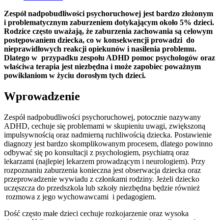
Zespół nadpobudliwości psychoruchowej jest bardzo złożonym
i problematycznym zaburzeniem dotykającym około 5% dzieci.
Rodzice często uważają, że zaburzenia zachowania są celowym
postępowaniem dziecka, co w konsekwencji prowadzi do
nieprawidłowych reakcji opiekunów i nasilenia problemu.
Dlatego w przypadku zespołu ADHD pomoc psychologów oraz
właściwa terapia jest niezbędna i może zapobiec poważnym
powikłaniom w życiu dorosłym tych dzieci.
Wprowadzenie
Zespół nadpobudliwości psychoruchowej, potocznie nazywany
ADHD, cechuje się problemami w skupieniu uwagi, zwiększoną
impulsywnością oraz nadmierną ruchliwością dziecka. Postawienie
diagnozy jest bardzo skomplikowanym procesem, dlatego powinno
odbywać się po konsultacji z psychologiem, psychiatrą oraz
lekarzami (najlepiej lekarzem prowadzącym i neurologiem). Przy
rozpoznaniu zaburzenia konieczna jest obserwacja dziecka oraz
przeprowadzenie wywiadu z członkami rodziny. Jeżeli dziecko
uczęszcza do przedszkola lub szkoły niezbędna będzie również
rozmowa z jego wychowawcami i pedagogiem.
Dość często małe dzieci cechuje rozkojarzenie oraz wysoka