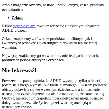
Źródła magnezu: orzechy, nasiona , pestki, otręby, kasze, produkty
pełnoziarniste
Żelazo
Niskie
stężenie żelaza
również wiąże się z nasilonymi objawami
ADHD u dzieci.
Żelazo znajdziemy zarówno w produktach roślinnych jak i
zwierzęcych jednakże z tych drugich pierwiastek ten się lepiej
wchłania.
Najwięcej znajdziemy go w: wątrobie, mięsie, jajach, otrębach,
produktach pełnoziarnistych i orzechach.
Nie lekceważ!
Powszechnie panuje opinia, że ADHD występuje tylko u dzieci a
potem się z niego wyrasta. Nic bardziej mylnego. Owszem pierwsze
objawy pojawiają się we wczesnym dzieciństwie a ich nasilenie
następuje w czasie dojrzewania ale nie oznacza to, że same ustąpią.
Osoby z nieleczonym zespołem hiperkinetycznym mogą posiadać
dolegliwości przez całe życie, a przejawiać się one będą w
następujący sposób: