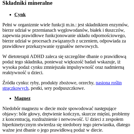
Składniki mineralne
Cynk
Pełni w organizmie wiele funkcji m.in.: jest składnikiem enzymów,
bierze udział w przemianach węglowodanów, białek i tłuszczów,
zapewnia prawidłowe funkcjonowanie układu odpornościowego,
bierze udział w procesach związanych z uczeniem, odpowiada za
prawidłowe przekazywanie sygnałów nerwowych.
W dietoterapii ADHD zaleca się szczególne dbanie o prawidłową
podaż tego składnika, ponieważ większość badań wskazuje, iż
wysoka podaż cynku zmniejszała impulsywność oraz nadmierną
reaktywność u dzieci.
Źródła cynku: ryby, produkty zbożowe, orzechy,
nasiona roślin
strączkowych
, pestki, sery podpuszczkowe.
Magnez
Niedobór magnezu w diecie może spowodować następujące
objawy: bóle głowy, drętwienie kończyn, skurcze mięśni, problemy
z koncentracją, rozdrażnienie i nerwowość. U dzieci z zespołem
hiperkinetycznym stwierdza się niedobory tego pierwiastka, dlatego
ważne jest dbanie o jego prawidłową podaż w diecie.