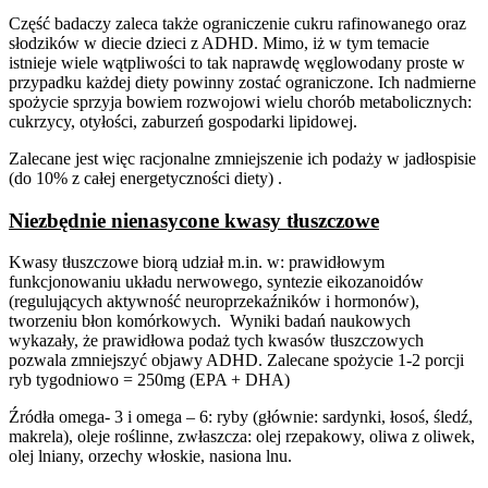
Część badaczy zaleca także ograniczenie cukru rafinowanego oraz
słodzików w diecie dzieci z ADHD. Mimo, iż w tym temacie
istnieje wiele wątpliwości to tak naprawdę węglowodany proste w
przypadku każdej diety powinny zostać ograniczone. Ich nadmierne
spożycie sprzyja bowiem rozwojowi wielu chorób metabolicznych:
cukrzycy, otyłości, zaburzeń gospodarki lipidowej.
Zalecane jest więc racjonalne zmniejszenie ich podaży w jadłospisie
(do 10% z całej energetyczności diety) .
Niezbędnie nienasycone kwasy tłuszczowe
Kwasy tłuszczowe biorą udział m.in. w: prawidłowym
funkcjonowaniu układu nerwowego, syntezie eikozanoidów
(regulujących aktywność neuroprzekaźników i hormonów),
tworzeniu błon komórkowych. Wyniki badań naukowych
wykazały, że prawidłowa podaż tych kwasów tłuszczowych
pozwala zmniejszyć objawy ADHD. Zalecane spożycie 1-2 porcji
ryb tygodniowo = 250mg (EPA + DHA)
Źródła omega- 3 i omega – 6: ryby (głównie: sardynki, łosoś, śledź,
makrela), oleje roślinne, zwłaszcza: olej rzepakowy, oliwa z oliwek,
olej lniany, orzechy włoskie, nasiona lnu.