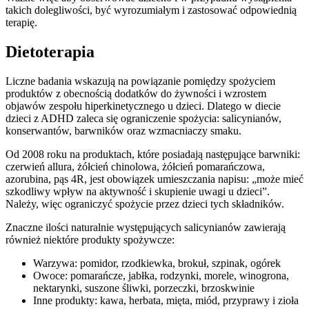
takich dolegliwości, być wyrozumiałym i zastosować odpowiednią
terapię.
Dietoterapia
Liczne badania wskazują na powiązanie pomiędzy spożyciem
produktów z obecnością dodatków do żywności i wzrostem
objawów zespołu hiperkinetycznego u dzieci. Dlatego w diecie
dzieci z ADHD zaleca się ograniczenie spożycia: salicynianów,
konserwantów, barwników oraz wzmacniaczy smaku.
Od 2008 roku na produktach, które posiadają następujące barwniki:
czerwień allura, żółcień chinolowa, żółcień pomarańczowa,
azorubina, pąs 4R, jest obowiązek umieszczania napisu: „może mieć
szkodliwy wpływ na aktywność i skupienie uwagi u dzieci”.
Należy, więc ograniczyć spożycie przez dzieci tych składników.
Znaczne ilości naturalnie występujących salicynianów zawierają
również niektóre produkty spożywcze:
Warzywa: pomidor, rzodkiewka, brokuł, szpinak, ogórek
Owoce: pomarańcze, jabłka, rodzynki, morele, winogrona,
nektarynki, suszone śliwki, porzeczki, brzoskwinie
Inne produkty: kawa, herbata, mięta, miód, przyprawy i zioła