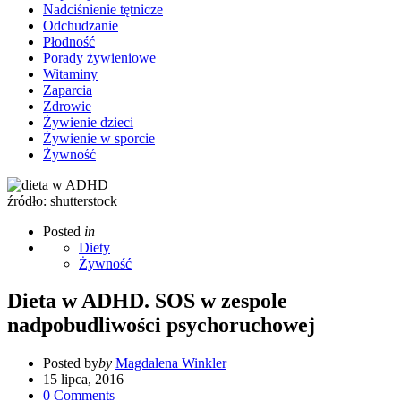
Nadciśnienie tętnicze
Odchudzanie
Płodność
Porady żywieniowe
Witaminy
Zaparcia
Zdrowie
Żywienie dzieci
Żywienie w sporcie
Żywność
źródło: shutterstock
Posted
in
Diety
Żywność
Dieta w ADHD. SOS w zespole
nadpobudliwości psychoruchowej
Posted by
by
Magdalena Winkler
15 lipca, 2016
0
Comments