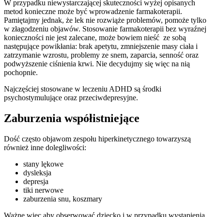
W przypadku niewystarczającej skuteczności wyżej opisanych
metod konieczne może być wprowadzenie farmakoterapii.
Pamiętajmy jednak, że lek nie rozwiąże problemów, pomoże tylko
w złagodzeniu objawów. Stosowanie farmakoterapii bez wyraźnej
konieczności nie jest zalecane, może bowiem nieść ze sobą
następujące powikłania: brak apetytu, zmniejszenie masy ciała i
zatrzymanie wzrostu, problemy ze snem, zaparcia, senność oraz
podwyższenie ciśnienia krwi. Nie decydujmy się więc na nią
pochopnie.
Najczęściej stosowane w leczeniu ADHD są środki
psychostymulujące oraz przeciwdepresyjne.
Zaburzenia współistniejące
Dość często objawom zespołu hiperkinetycznego towarzyszą
również inne dolegliwości:
stany lękowe
dysleksja
depresja
tiki nerwowe
zaburzenia snu, koszmary
Ważne więc aby obserwować dziecko i w przypadku wystąpienia