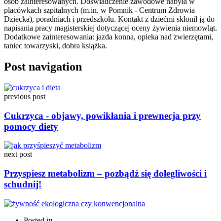
osób zainteresowanych. Doświadczenie zawodowe nabyła w
placówkach szpitalnych (m.in. w Pomnik - Centrum Zdrowia
Dziecka), poradniach i przedszkolu. Kontakt z dziećmi skłonił ją do
napisania pracy magisterskiej dotyczącej oceny żywienia niemowląt.
Dodatkowe zainteresowania: jazda konna, opieka nad zwierzętami,
taniec towarzyski, dobra książka.
Post navigation
previous post
Cukrzyca - objawy, powikłania i prewnecja przy
pomocy diety
next post
Przyspiesz metabolizm – pozbądź się dolegliwości i
schudnij!
Posted
in