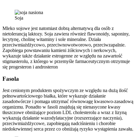
Soja
Mleko sojowe jest natomiast dobrą alternatywą dla osób z
nietolerancją laktozy. Soja zawiera również flawonoidy, saponiny,
lecytynę, cholinę witaminy i sole mineralne. Działa
przeciwmiażdżycowo, przeciwnowotworowo, przeciwzapalnie.
Zapobiega powstawaniu kamieni żółciowych i nerkowych,
wykazuje także działanie estrogenne ze względu na zawartość
stigmasterolu, z którego w przemyśle farmaceutycznym otrzymuje
się progesteron i androsteron
Fasola
Jest cenionym produktem spożywczym ze względu na dużą ilość
pełnowartościowego białka, które wykazuje działanie
zasadotwórcze i pomaga utrzymać równowagę kwasowo-zasadową
organizmu. Ponadto w fasoli znajdują się nienasycone kwasy
tłuszczowe obniżające poziom LDL cholesterolu a wraz z lizyną
wykazują działanie wazodylatacyjne (rozszerzające naczynia),
przeciwmiażdżycowe, zapobiegają nadciśnieniu i chorobie
niedokrwiennej serca przez co obniżają ryzyko wystąpienia zawału.