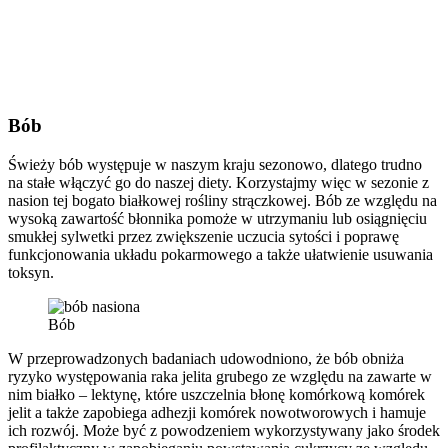
Bób
Świeży bób występuje w naszym kraju sezonowo, dlatego trudno
na stałe włączyć go do naszej diety. Korzystajmy więc w sezonie z
nasion tej bogato białkowej rośliny strączkowej. Bób ze względu na
wysoką zawartość błonnika pomoże w utrzymaniu lub osiągnięciu
smukłej sylwetki przez zwiększenie uczucia sytości i poprawę
funkcjonowania układu pokarmowego a także ułatwienie usuwania
toksyn.
Bób
W przeprowadzonych badaniach udowodniono, że bób obniża
ryzyko występowania raka jelita grubego ze względu na zawarte w
nim białko – lektynę, które uszczelnia błonę komórkową komórek
jelit a także zapobiega adhezji komórek nowotworowych i hamuje
ich rozwój. Może być z powodzeniem wykorzystywany jako środek