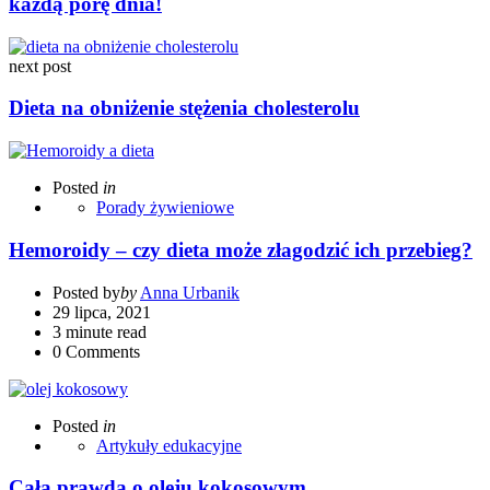
każdą porę dnia!
next post
Dieta na obniżenie stężenia cholesterolu
Posted
in
Porady żywieniowe
Hemoroidy – czy dieta może złagodzić ich przebieg?
Posted by
by
Anna Urbanik
29 lipca, 2021
3 minute read
0
Comments
Posted
in
Artykuły edukacyjne
Cała prawda o oleju kokosowym