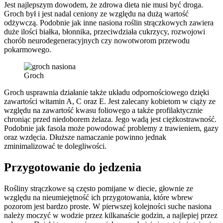
Jest najlepszym dowodem, że zdrowa dieta nie musi być droga.
Groch był i jest nadal ceniony ze względu na dużą wartość
odżywczą. Podobnie jak inne nasiona roślin strączkowych zawiera
duże ilości białka, błonnika, przeciwdziała cukrzycy, rozwojowi
chorób neurodegeneracyjnych czy nowotworom przewodu
pokarmowego.
Groch
Groch usprawnia działanie także układu odpornościowego dzięki
zawartości witamin A, C oraz E. Jest zalecany kobietom w ciąży ze
względu na zawartość kwasu foliowego a także profilaktycznie
chroniąc przed niedoborem żelaza. Jego wadą jest ciężkostrawność.
Podobnie jak fasola może powodować problemy z trawieniem, gazy
oraz wzdęcia. Dłuższe namaczanie powinno jednak
zminimalizować te dolegliwości.
Przygotowanie do jedzenia
Rośliny strączkowe są często pomijane w diecie, głownie ze
względu na nieumiejętność ich przygotowania, które wbrew
pozorom jest bardzo proste. W pierwszej kolejności suche nasiona
należy moczyć w wodzie przez kilkanaście godzin, a najlepiej przez