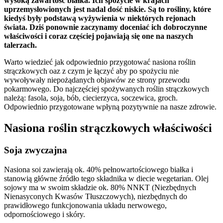
wysoką zawartość białka. Ich spożycie w krajach
uprzemysłowionych jest nadal dość niskie. Są to rośliny, które
kiedyś były podstawą wyżywienia w niektórych rejonach
świata. Dziś ponownie zaczynamy doceniać ich dobroczynne
właściwości i coraz częściej pojawiają się one na naszych
talerzach.
Warto wiedzieć jak odpowiednio przygotować nasiona roślin
strączkowych oaz z czym je łączyć aby po spożyciu nie
wywoływały niepożądanych objawów ze strony przewodu
pokarmowego. Do najczęściej spożywanych roślin strączkowych
należą: fasola, soja, bób, ciecierzyca, soczewica, groch.
Odpowiednio przygotowane wpłyną pozytywnie na nasze zdrowie.
Nasiona roślin strączkowych właściwości
Soja zwyczajna
Nasiona soi zawierają ok. 40% pełnowartościowego białka i
stanowią główne źródło tego składnika w diecie wegetarian. Olej
sojowy ma w swoim składzie ok. 80% NNKT (Niezbędnych
Nienasyconych Kwasów Tłuszczowych), niezbędnych do
prawidłowego funkcjonowania układu nerwowego,
odpornościowego i skóry.