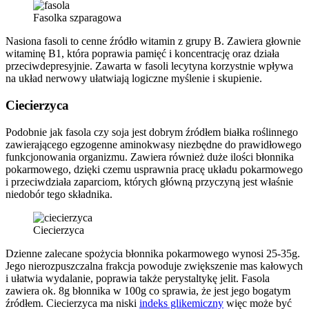
Fasolka szparagowa
Nasiona fasoli to cenne źródło witamin z grupy B. Zawiera głownie
witaminę B1, która poprawia pamięć i koncentrację oraz działa
przeciwdepresyjnie. Zawarta w fasoli lecytyna korzystnie wpływa
na układ nerwowy ułatwiają logiczne myślenie i skupienie.
Ciecierzyca
Podobnie jak fasola czy soja jest dobrym źródłem białka roślinnego
zawierającego egzogenne aminokwasy niezbędne do prawidłowego
funkcjonowania organizmu. Zawiera również duże ilości błonnika
pokarmowego, dzięki czemu usprawnia pracę układu pokarmowego
i przeciwdziała zaparciom, których główną przyczyną jest właśnie
niedobór tego składnika.
Ciecierzyca
Dzienne zalecane spożycia błonnika pokarmowego wynosi 25-35g.
Jego nierozpuszczalna frakcja powoduje zwiększenie mas kałowych
i ułatwia wydalanie, poprawia także perystaltykę jelit. Fasola
zawiera ok. 8g błonnika w 100g co sprawia, że jest jego bogatym
źródłem. Ciecierzyca ma niski
indeks glikemiczny
więc może być