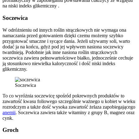
profilaktyczny w zapobieganiu powstawania cukrzycy ze względu
na niski indeks glikemiczny .
Soczewica
W odróżnieniu od innych roślin strączkowych nie wymaga ona
namaczania przed gotowaniem dzięki czemu możemy szybko
przygotować smaczne i sycące dania. Jeżeli używamy soli, warto
dodać ja na końcu, gdyż pod jej wpływem nasiona soczewicy
twardnieją. Podobnie jak inne nasiona roślin strączkowych
soczewica zawiera pełnowartościowe białko, jednocześnie cechuje
ją stosunkowo niewielka kaloryczność i dość niski indeks
glikemiczny.
Soczewica
To co wyróżnia soczewicę spośród pokrewnych produktów to
zawartość kwasu foliowego szczególnie ważnego u kobiet w wieku
rozrodczym a także dość wysoka zawartość żelaza zapobiegającego
anemii
. Soczewica zawiera także witaminy z grupy B, magnez oraz
cynk.
Groch