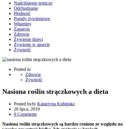
Nadciśnienie tętnicze
Odchudzanie
Płodność
Porady żywieniowe
Witaminy
Zaparcia
Zdrowie
Żywienie dzieci
Żywienie w sporcie
Żywność
Posted
in
Zdrowie
Żywność
Nasiona roślin strączkowych a dieta
Posted by
by
Katarzyna Kubinska
20 lipca, 2019
0
Comments
Nasiona roślin strączkowych są bardzo cenione ze względu na