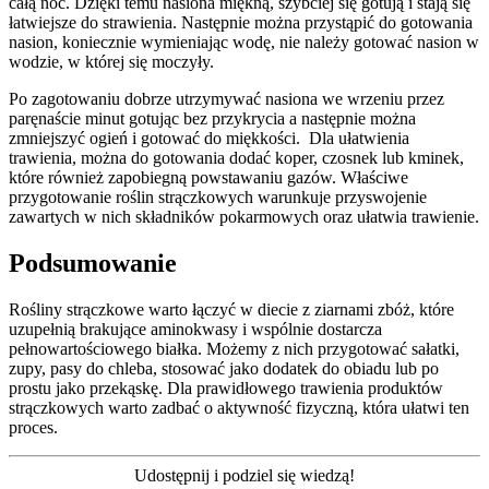
całą noc. Dzięki temu nasiona miękną, szybciej się gotują i stają się
łatwiejsze do strawienia. Następnie można przystąpić do gotowania
nasion, koniecznie wymieniając wodę, nie należy gotować nasion w
wodzie, w której się moczyły.
Po zagotowaniu dobrze utrzymywać nasiona we wrzeniu przez
paręnaście minut gotując bez przykrycia a następnie można
zmniejszyć ogień i gotować do miękkości. Dla ułatwienia
trawienia, można do gotowania dodać koper, czosnek lub kminek,
które również zapobiegną powstawaniu gazów. Właściwe
przygotowanie roślin strączkowych warunkuje przyswojenie
zawartych w nich składników pokarmowych oraz ułatwia trawienie.
Podsumowanie
Rośliny strączkowe warto łączyć w diecie z ziarnami zbóż, które
uzupełnią brakujące aminokwasy i wspólnie dostarcza
pełnowartościowego białka. Możemy z nich przygotować sałatki,
zupy, pasy do chleba, stosować jako dodatek do obiadu lub po
prostu jako przekąskę. Dla prawidłowego trawienia produktów
strączkowych warto zadbać o aktywność fizyczną, która ułatwi ten
proces.
Udostępnij i podziel się wiedzą!