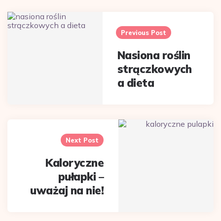
Post
navigation
Previous Post
Nasiona roślin
strączkowych
a dieta
Next Post
Kaloryczne
pułapki –
uważaj na nie!