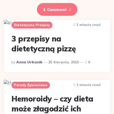
1 Comment
3 minute read
Dietetyczne Przepisy
3 przepisy na
dietetyczną pizzę
Posted
By
Anna Urbanik
25 Sierpnia, 2015
0
By
3 minute read
Porady Żywieniowe
Hemoroidy – czy dieta
może złagodzić ich