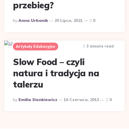
przebieg?
Posted
By
Anna Urbanik
29 Lipca, 2021
0
By
3 minute read
Artykuły Edukacyjne
Slow Food – czyli
natura i tradycja na
talerzu
Posted
By
Emilia Sienkiewicz
10 Czerwca, 2013
0
By