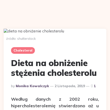
źródło: shutterstock
Cholesterol
Dieta na obniżenie
stężenia cholesterolu
Posted
By
Monika Kowalczyk
2 Listopada, 2019
1
By
Według danych z 2002 roku,
hipercholesterolemię stwierdzono aż u