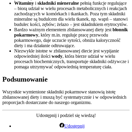
Witaminy
i
składniki mieneralne
pełnią funkcje regulujące
– biorą udział w wielu procesach metabolicznych i reakcjach
zachodzących w komórkach i tkankach. Poza tym składniki
mineralne są budulcem dla wielu tkanek, np. wapń – stanowi
budulec kości, zębów; żelazo – jest składnikiem erytrocytów.
Bardzo ważnym elementem zbilansowanej diety jest
błonnik
pokarmowy
, który m.in. reguluje pracę przewodu
pokarmowego, daje uczucie sytości, obniża kaloryczność
diety i ma działanie odtruwające.
Niezwykle istotne w zbilansowanej diecie jest wypijanie
odpowiedniej ilości
wody
, która bierze udział w wielu
procesach biochemicznych, transportuje składniki odżywcze i
pomaga utrzymywać odpowiednią temperaturę ciała.
Podsumowanie
Wszystkie wymienione składniki pokarmowe stanowią istotę
zbilansowanej diety i muszą być systematycznie i w odpowiednich
proporcjach dostarczane do naszego organizmu.
Udostępnij i podziel się wiedzą!
Udostępnij