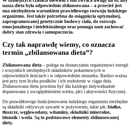
W dzisiejszych czasach niewielu z nas zwraca uwagę na to, aby
nasza dieta była odpowiednio zbilansowana – a przecież jest
ona niezbędnym warunkiem prawidłowego rozwoju ludzkiego
organizmu. Jest także potrzebna do osiągnięcia optymalnej,
zaprogramowanej genetycznie budowy ciała, do rozwoju
emocjonalnego i intelektualnego oraz pomaga nam zachować
dobry stan zdrowia i samopoczucia.
Czy tak naprawdę wiemy, co oznacza
termin „zbilansowana dieta”?
Zbilansowana dieta
– polega na dostarczaniu organizmowi energii
i wszystkich niezbędnych składników pokarmowych w
odpowiednich ilościach i w odpowiednim stosunku. Bardzo ważna
jest przy tym liczba posiłków i ich rozłożenie w ciągu dnia.
Zbilansowana dieta powinna być dla każdego indywidualnie
dopasowana z uwzględnieniem wieku, płci i aktywności fizycznej.
Do prawidłowego funkcjonowania ludzkiego organizmu niezbędne
są składniki odżywcze zawarte w pożywieniu, takie jak:
białko,
tłuszcze, węglowodany, witaminy, składniki mineralne,
błonnik
i
woda
.
Są to podstawowe elementy zbilansowanej
diety.