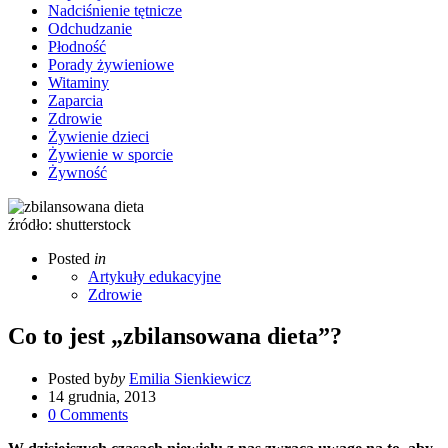
Nadciśnienie tętnicze
Odchudzanie
Płodność
Porady żywieniowe
Witaminy
Zaparcia
Zdrowie
Żywienie dzieci
Żywienie w sporcie
Żywność
źródło: shutterstock
Posted
in
Artykuły edukacyjne
Zdrowie
Co to jest „zbilansowana dieta”?
Posted by
by
Emilia Sienkiewicz
14 grudnia, 2013
0
Comments