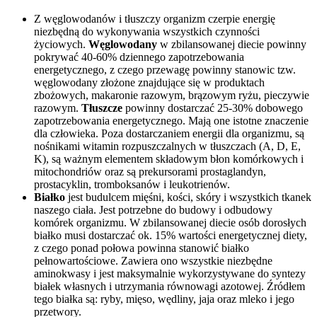
Z węglowodanów i tłuszczy organizm czerpie energię
niezbędną do wykonywania wszystkich czynności
życiowych.
Węglowodany
w zbilansowanej diecie powinny
pokrywać 40-60% dziennego zapotrzebowania
energetycznego, z czego przewagę powinny stanowic tzw.
węglowodany złożone znajdujące się w produktach
zbożowych, makaronie razowym, brązowym ryżu, pieczywie
razowym.
Tłuszcze
powinny dostarczać 25-30% dobowego
zapotrzebowania energetycznego. Mają one istotne znaczenie
dla człowieka. Poza dostarczaniem energii dla organizmu, są
nośnikami witamin rozpuszczalnych w tłuszczach (A, D, E,
K), są ważnym elementem składowym błon komórkowych i
mitochondriów oraz są prekursorami prostaglandyn,
prostacyklin, tromboksanów i leukotrienów.
Białko
jest budulcem mięśni, kości, skóry i wszystkich tkanek
naszego ciała. Jest potrzebne do budowy i odbudowy
komórek organizmu. W zbilansowanej diecie osób dorosłych
białko musi dostarczać ok. 15% wartości energetycznej diety,
z czego ponad połowa powinna stanowić białko
pełnowartościowe. Zawiera ono wszystkie niezbędne
aminokwasy i jest maksymalnie wykorzystywane do syntezy
białek własnych i utrzymania równowagi azotowej. Źródłem
tego białka są: ryby, mięso, wędliny, jaja oraz mleko i jego
przetwory.