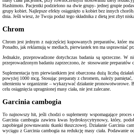
masy ciała pacjentek, przy równoczesnym stosowaniu diety redukcyj
Hashimoto. Pacjentki podzielono na dwie grupy- jednej grupie podaw
grupy kobiet. Najlepsze efekty osiągnięto u kobiet bez innych cho
dnia. Jeśli wiesz, że Twoja podaż tego składnika z dietą jest zbyt
Chrom
Chrom jest jednym z najczęściej kupowanych preparatów, które m
Ponadto, jak reklamują w mediach, pierwiastek ten ma usprawniać pr
Jednakże, przeprowadzone dotychczas badania są sprzeczne. W ni
przeprowadzonym badaniu zaprzeczono, że stosowanie preparatów chro
Suplementacja tym pierwiastkiem jest obarczona dużą liczbą dział
powyżej 1000 mcg. Stosując preparaty z chromem, należy pamiętać, ż
ultenieniu w organizmie – wykazywać działanie pronowotworowe. B
celu osiągnięcia upragnionej masy ciała, nie jest zalecane.
Garcinia cambogia
To najnowszy hit, jeśli chodzi o suplementy wspomagające proces
Garcinia cambogia zawiera kwas hydroksycytrynowy, który, pod
zapobiegał powstawaniu tkanki tłuszczowej. Działanie Garcinia ca
wyciągu z Garcinia cambogia na redukcję masy ciała. Podawanie odp