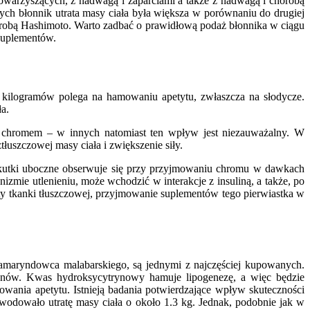
towarzyszących, z nadwagą i zaparciami a także z nadwagą i chorobą
cych błonnik utrata masy ciała była większa w porównaniu do drugiej
horobą Hashimoto. Warto zadbać o prawidłową podaż błonnika w ciągu
 suplementów.
 kilogramów polega na hamowaniu apetytu, zwłaszcza na słodycze.
a.
ji chromem – w innych natomiast ten wpływ jest niezauważalny. W
uszczowej masy ciała i zwiększenie siły.
– skutki uboczne obserwuje się przy przyjmowaniu chromu w dawkach
zmie utlenieniu, może wchodzić w interakcje z insuliną, a także, po
 tkanki tłuszczowej, przyjmowanie suplementów tego pierwiastka w
tamaryndowca malabarskiego, są jednymi z najczęściej kupowanych.
anów. Kwas hydroksycytrynowy hamuje lipogenezę, a więc będzie
wania apetytu. Istnieją badania potwierdzające wpływ skuteczności
owodowało utratę masy ciała o około 1.3 kg. Jednak, podobnie jak w