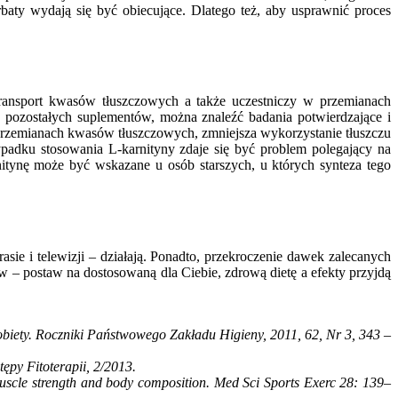
baty wydają się być obiecujące. Dlatego też, aby usprawnić proces
ransport kwasów tłuszczowych a także uczestniczy w przemianach
 pozostałych suplementów, można znaleźć badania potwierdzające i
w przemianach kwasów tłuszczowych, zmniejsza wykorzystanie tłuszczu
padku stosowania L-karnityny zdaje się być problem polegający na
itynę może być wskazane u osób starszych, u których synteza tego
e i telewizji – działają. Ponadto, przekroczenie dawek zalecanych
ów – postaw na dostosowaną dla Ciebie, zdrową dietę a efekty przyjdą
iety. Roczniki Państwowego Zakładu Higieny, 2011, 62, Nr 3, 343 –
ępy Fitoterapii, 2/2013.
cle strength and body composition. Med Sci Sports Exerc 28: 139–