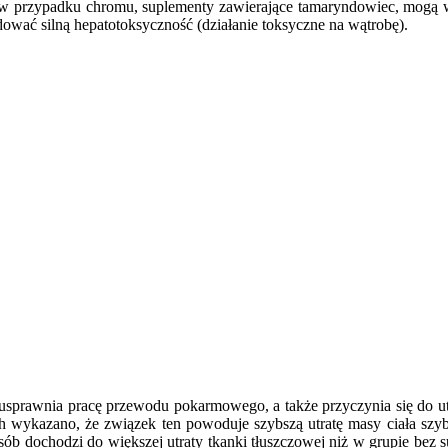
ak w przypadku chromu, suplementy zawierające tamaryndowiec, mogą
dować silną hepatotoksyczność (działanie toksyczne na wątrobę).
i usprawnia pracę przewodu pokarmowego, a także przyczynia się do u
ach wykazano, że związek ten powoduje szybszą utratę masy ciała szyb
ób dochodzi do większej utraty tkanki tłuszczowej niż w grupie bez 