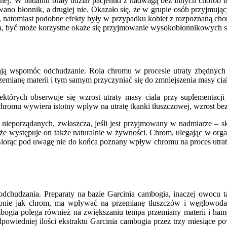
nej. W badaniu brały udział pacjentki z nadwagą bez innych chorób 
ano błonnik, a drugiej nie. Okazało się, że w grupie osób przyjmują
rób, natomiast podobne efekty były w przypadku kobiet z rozpoznaną c
 niska, być może korzystne okaże się przyjmowanie wysokobłonnikowych
ają wspomóc odchudzanie. Rola chromu w procesie utraty zbędnych
zemianę materii i tym samym przyczyniać się do zmniejszenia masy ciał
ektórych obserwuje się wzrost utraty masy ciała przy suplementac
mu wywiera istotny wpływ na utratę tkanki tłuszczowej, wzrost beztł
ań nieporządanych, zwłaszcza, jeśli jest przyjmowany w nadmiarze 
e występuje on także naturalnie w żywności. Chrom, ulegając w organi
iorąc pod uwagę nie do końca poznany wpływ chromu na proces utraty
 odchudzania. Preparaty na bazie Garcinia cambogia, inaczej owocu 
obnie jak chrom, ma wpływać na przemianę tłuszczów i węglowod
mbogia polega również na zwiększaniu tempa przemiany materii i hamo
owiedniej ilości ekstraktu Garcinia cambogia przez trzy miesiące p