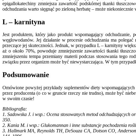
epigallokatechiny zmniejsza zawartość podskórnej tkanki tłuszczo
odchudzania warto sięgnąć po zieloną herbatę – może niekoniecznie 
L – karnityna
Jest produktem, który jako produkt wspomagający odchudzanie, 
węglowodanów. Jej działanie w procesie odchudzania ma polegać n
przeczące jej skuteczności. Jednak, w przypadku L – karnityny więk
aż o około 70%, powoduje zmniejszenie zawartości tkanki tłuszcz
zmniejszeniu tempa przemiany materii podczas stosowania tego ro
związku przez organizm może być niewystarczająca. W tym przypadku
Podsumowanie
Omówione powyżej przykłady suplementów diety wspomagających odch
przez producenta (o co w gruncie rzeczy nie trudno), może być niebe
w swoim czasie!
Bibliografia:
1. Sadowska J. i wsp.: Ocena stosowanych metod odchudzających or
350.
2. Kania M. i wsp.: Glukomannan i inne substancje pochodzenia rośli
3. Hallmark MA, Reynolds TH, DeSouza CA, Dotson CO, Anderson RA