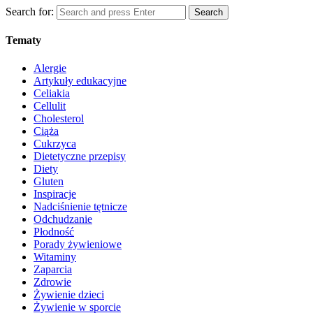
Search for:
Search
Tematy
Alergie
Artykuły edukacyjne
Celiakia
Cellulit
Cholesterol
Ciąża
Cukrzyca
Dietetyczne przepisy
Diety
Gluten
Inspiracje
Nadciśnienie tętnicze
Odchudzanie
Płodność
Porady żywieniowe
Witaminy
Zaparcia
Zdrowie
Żywienie dzieci
Żywienie w sporcie