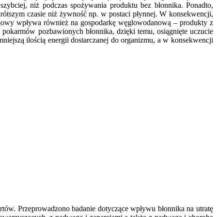
zybciej, niż podczas spożywania produktu bez błonnika. Ponadto,
krótszym czasie niż żywność np. w postaci płynnej. W konsekwencji,
rmowy wpływa również na gospodarkę węglowodanową – produkty z
u pokarmów pozbawionych błonnika, dzięki temu, osiągnięte uczucie
niejszą ilością energii dostarczanej do organizmu, a w konsekwencji
ogurtów. Przeprowadzono badanie dotyczące wpływu błonnika na utratę