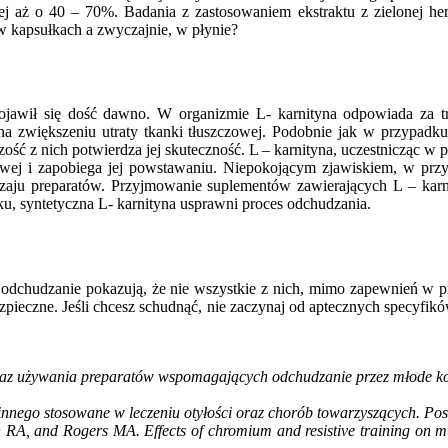
wej aż o 40 – 70%. Badania z zastosowaniem ekstraktu z zielonej her
w kapsułkach a zwyczajnie, w płynie?
pojawił się dość dawno. W organizmie L- karnityna odpowiada za t
a zwiększeniu utraty tkanki tłuszczowej. Podobnie jak w przypadku
szość z nich potwierdza jej skuteczność. L – karnityna, uczestnicząc 
owej i zapobiega jej powstawaniu. Niepokojącym zjawiskiem, w przy
dzaju preparatów. Przyjmowanie suplementów zawierających L – karn
, syntetyczna L- karnityna usprawni proces odchudzania.
udzanie pokazują, że nie wszystkie z nich, mimo zapewnień w prasi
zpieczne. Jeśli chcesz schudnąć, nie zaczynaj od aptecznych specyfik
az używania preparatów wspomagających odchudzanie przez młode kob
nnego stosowane w leczeniu otyłości oraz chorób towarzyszących. Post
, and Rogers MA. Effects of chromium and resistive training on mus