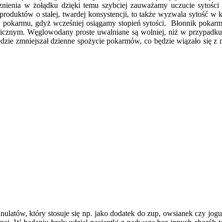
nienia w żołądku dzięki temu szybciej zauważamy uczucie sytości s
produktów o stałej, twardej konsystencji, to także wyzwala sytość w 
pokarmu, gdyż wcześniej osiągamy stopień sytości. Błonnik poka
emicznym. Węglowodany proste uwalniane są wolniej, niż w przypadk
dzie zmniejszał dzienne spożycie pokarmów, co będzie wiązało się z m
anulatów, który stosuje się np. jako dodatek do zup, owsianek czy j