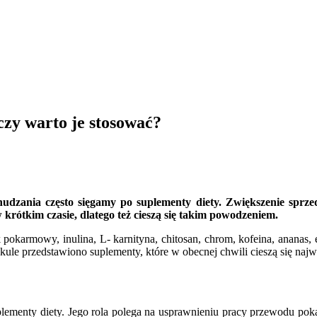
zy warto je stosować?
dzania często sięgamy po suplementy diety. Zwiększenie sprzed
krótkim czasie, dlatego też cieszą się takim powodzeniem.
karmowy, inulina, L- karnityna, chitosan, chrom, kofeina, ananas, ek
ykule przedstawiono suplementy, które w obecnej chwili cieszą się na
enty diety. Jego rola polega na usprawnieniu pracy przewodu pokarm