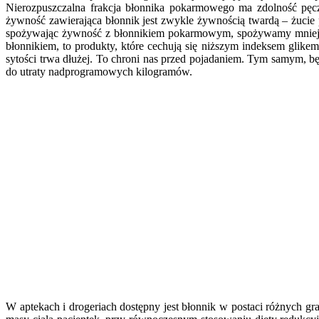
Nierozpuszczalna frakcja błonnika pokarmowego ma zdolność pęcz
żywność zawierająca błonnik jest zwykle żywnością twardą – żucie 
spożywając żywność z błonnikiem pokarmowym, spożywamy mniej 
błonnikiem, to produkty, które cechują się niższym indeksem glik
sytości trwa dłużej. To chroni nas przed pojadaniem. Tym samym, bę
do utraty nadprogramowych kilogramów.
W aptekach i drogeriach dostępny jest błonnik w postaci różnych gr