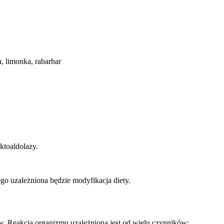
a, limonka, rabarbar
toaldolazy.
ego uzależniona będzie modyfikacja diety.
 Reakcja organizmu uzależniona jest od wielu czynników: