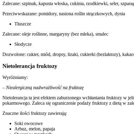
Zalecane: szpinak, kapusta włoska, cukinia, rzodkiewki, seler, szpara
Przeciwwskazane: pomidory, nasiona roślin strączkowych, dynia
Tłuszcze
Zalecane: oleje roślinne, margaryny (bez mleka), smalec
Słodycze
Dozwolone: cukier, miód, dropsy, lizaki, cukierki (bezlaktozy), kakao
Nietolerancja fruktozy
Wyróżniamy:
–
Niealergiczną nadwrażliwość na fruktozę
Nietolerancja ta jest efektem zaburzonego wchłaniania fruktozy w je
pokarmowego. Zaleca się ograniczenie podaży fruktozy z dietą w zale
Znaczne ilości fruktozy zawierają:
Soki owocowe
Arbuz, melon, papaja