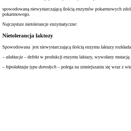
spowodowaną niewystarczającą ilością enzymów pokarmowych zdolny
pokarmowego.
Najczęstsze nietolerancje enzymatyczne:
Nietolerancja laktozy
Spowodowana jest niewystarczającą ilością enzymu laktazy rozkłada
–
alaktacja
– defekt w produkcji enzymu laktazy, wywołany mutacją g
–
hipolaktazja typu dorosłych
– polega na zmniejszaniu się wraz z wi