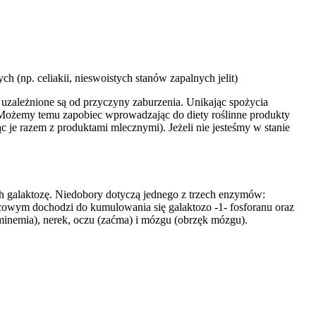
np. celiakii, nieswoistych stanów zapalnych jelit)
e uzależnione są od przyczyny zaburzenia. Unikając spożycia
 Możemy temu zapobiec wprowadzając do diety roślinne produkty
 je razem z produktami mlecznymi). Jeżeli nie jesteśmy w stanie
h galaktozę. Niedobory dotyczą jednego z trzech enzymów:
owym dochodzi do kumulowania się galaktozo -1- fosforanu oraz
minemia), nerek, oczu (zaćma) i mózgu (obrzęk mózgu).