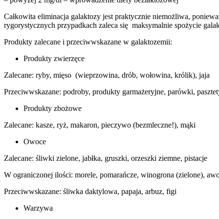
Całkowita eliminacja galaktozy jest praktycznie niemożliwa, poniew
rygorystycznych przypadkach zaleca się maksymalnie spożycie gala
Produkty zalecane i przeciwwskazane w galaktozemii:
Produkty zwierzęce
Zalecane: ryby, mięso (wieprzowina, drób, wołowina, królik), jaja
Przeciwwskazane: podroby, produkty garmażeryjne, parówki, pasztet
Produkty zbożowe
Zalecane: kasze, ryż, makaron, pieczywo (bezmleczne!), mąki
Owoce
Zalecane: śliwki zielone, jabłka, gruszki, orzeszki ziemne, pistacje
W ograniczonej ilości: morele, pomarańcze, winogrona (zielone), aw
Przeciwwskazane: śliwka daktylowa, papaja, arbuz, figi
Warzywa