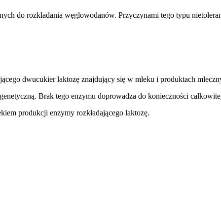
ch do rozkładania węglowodanów. Przyczynami tego typu nietoleranc
jącego dwucukier laktozę znajdujący się w mleku i produktach mleczn
enetyczną. Brak tego enzymu doprowadza do konieczności całkowitej e
ekiem produkcji enzymy rozkładającego laktozę.