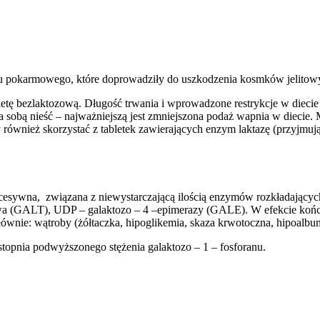
okarmowego, które doprowadziły do uszkodzenia kosmków jelitowych (
dietę bezlaktozową. Długość trwania i wprowadzone restrykcje w dieci
sobą nieść – najważniejszą jest zmniejszona podaż wapnia w diecie.
ównież skorzystać z tabletek zawierających enzym laktazę (przyjmując
cesywna, związana z niewystarczającą ilością enzymów rozkładającyc
owa (GALT), UDP – galaktozo – 4 –epimerazy (GALE). W efekcie końc
ównie: wątroby (żółtaczka, hipoglikemia, skaza krwotoczna, hipoalbu
 stopnia podwyższonego stężenia galaktozo – 1 – fosforanu.