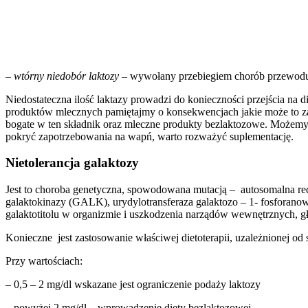
–
wtórny niedobór laktozy
– wywołany przebiegiem chorób przewodu p
Niedostateczna ilość laktazy prowadzi do konieczności przejścia na 
produktów mlecznych pamiętajmy o konsekwencjach jakie może to za 
bogate w ten składnik oraz mleczne produkty bezlaktozowe. Możemy r
pokryć zapotrzebowania na wapń, warto rozważyć suplementację.
Nietolerancja galaktozy
Jest to choroba genetyczna, spowodowana mutacją – autosomalna re
galaktokinazy (GALK), urydylotransferaza galaktozo – 1- fosforan
galaktotitolu w organizmie i uszkodzenia narządów wewnętrznych, gł
Konieczne jest zastosowanie właściwej dietoterapii, uzależnionej od
Przy wartościach:
– 0,5 – 2 mg/dl wskazane jest ograniczenie podaży laktozy
– powyżej 2 mg/dl – wprowadzenie diety bezlaktozowej