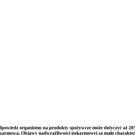
powiedz organizmu na produkty spożywcze może dotyczyć aż 20% p
armową. Objawy nadwrażliwości pokarmowej są mało charakterys