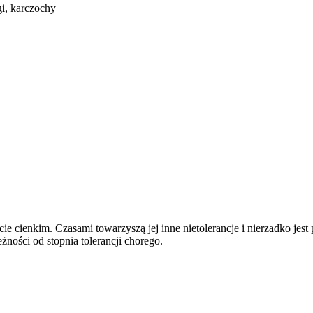
gi, karczochy
licie cienkim. Czasami towarzyszą jej inne nietolerancje i nierzadko 
żności od stopnia tolerancji chorego.