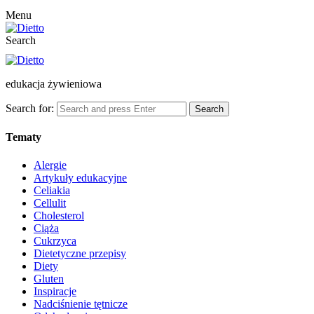
Menu
Search
edukacja żywieniowa
Search for:
Search
Tematy
Alergie
Artykuły edukacyjne
Celiakia
Cellulit
Cholesterol
Ciąża
Cukrzyca
Dietetyczne przepisy
Diety
Gluten
Inspiracje
Nadciśnienie tętnicze