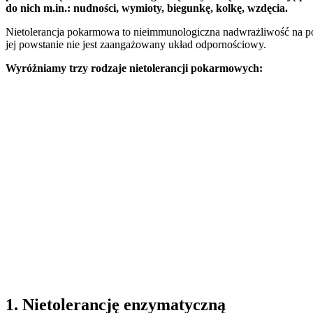
do nich m.in.: nudności, wymioty, biegunkę, kolkę, wzdęcia.
Nietolerancja pokarmowa to nieimmunologiczna nadwrażliwość na pok
jej powstanie nie jest zaangażowany układ odpornościowy.
Wyróżniamy trzy rodzaje nietolerancji pokarmowych:
1. Nietolerancję enzymatyczną