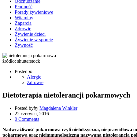
Odchudzanie
Płodność
Porady żywieniowe
Witaminy
Zaparcia
Zdrowie
Żywienie dzieci
Żywienie w sporcie
Żywność
źródło: shutterstock
Posted
in
Alergie
Zdrowie
Dietoterapia nietolerancji pokarmowych
Posted by
by
Magdalena Winkler
22 czerwca, 2016
0
Comments
Nadwrażliwość pokarmowa czyli nietoksyczna, nieprawidłowa od
pokarmową oraz nieimmunologiczną nazywaną nietolerancją pok