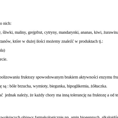
o nich:
, śliwki, maliny, grejpfrut, cytryny, mandarynki, ananas, kiwi, żurawin
anów, które w dużej ilości możemy znaleźć w produktach tj.:
la)
ecie.
abolizowaniu fruktozy spowodowanym brakiem aktywności enzymu fruk
są : bóle brzucha, wymioty, biegunka, hipoglikemia, żółtaczka.
ć jednak należy, że każdy chory ma inną tolerancję na fruktozę a od t
ujących objawy farmakologicznie np. amin biogennych, alkaloidów.