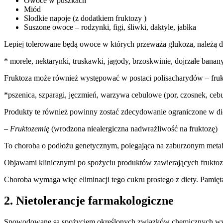
Owoce w puszkach
Miód
Słodkie napoje (z dodatkiem fruktozy )
Suszone owoce – rodzynki, figi, śliwki, daktyle, jabłka
Lepiej tolerowane będą owoce w których przeważa glukoza, należą d
* morele, nektarynki, truskawki, jagody, brzoskwinie, dojrzałe banany
Fruktoza może również występować w postaci polisacharydów – frukt
*pszenica, szparagi, jęczmień, warzywa cebulowe (por, czosnek, cebu
Produkty te również powinny zostać zdecydowanie ograniczone w di
–
Fruktozemię
(wrodzona niealergiczna nadwrażliwość na fruktozę)
To choroba o podłożu genetycznym, polegająca na zaburzonym met
Objawami klinicznymi po spożyciu produktów zawierających fruktozę 
Choroba wymaga więc eliminacji tego cukru prostego z diety. Pamięta
2. Nietolerancje farmakologiczne
Spowodowane są spożyciem określonych związków chemicznych wywoł